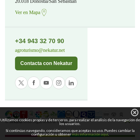
20.018 Donostia/San Sebastian
Ver en Mapa
+34 943 32 70 90
agroturismo@nekatur.net
Contacta con Nekatur
Utilizamos cookies propias y de terceros, para realizar el análisis de la navegación de
© nekatur
Aviso Legal
Política de Cookies
los usuarios.
Si continúas navegando, consideramos que aceptas su uso. Puedes cambiar la
configuración u obtener
más información aquí
.