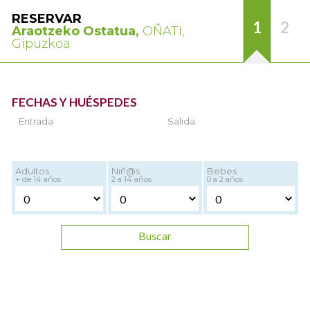
RESERVAR
1
2
Araotzeko Ostatua,
OÑATI,
Gipuzkoa
FECHAS Y HUÉSPEDES
Entrada
Salida
Adultos
Niñ@s
Bebes
+ de 14 años
2 a 14 años
0 a 2 años
Buscar