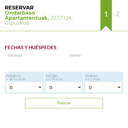
RESERVAR
Ondarbaso
1
2
Apartamentuak,
ZESTOA,
Gipuzkoa
FECHAS Y HUÉSPEDES
Entrada
Salida
Adultos
Niñ@s
Bebes
+ de 14 años
2 a 14 años
0 a 2 años
Buscar