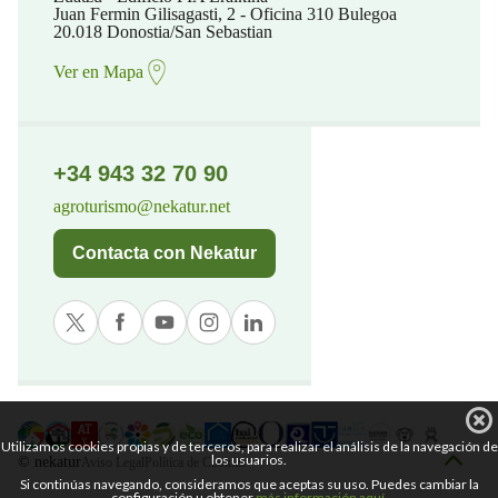
Juan Fermin Gilisagasti, 2 - Oficina 310 Bulegoa
20.018 Donostia/San Sebastian
Ver en Mapa
+34 943 32 70 90
agroturismo@nekatur.net
Contacta con Nekatur
Utilizamos cookies propias y de terceros, para realizar el análisis de la navegación de
los usuarios.
© nekatur
Aviso Legal
Política de Cookies
Si continúas navegando, consideramos que aceptas su uso. Puedes cambiar la
configuración u obtener
más información aquí
.