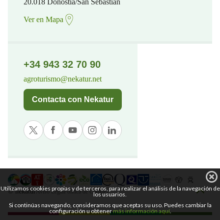
20.018 Donostia/San Sebastian
Ver en Mapa
+34 943 32 70 90
agroturismo@nekatur.net
Contacta con Nekatur
Utilizamos cookies propias y de terceros, para realizar el análisis de la navegación de
© nekatur
Aviso Legal
Política de Cookies
los usuarios.
Si continúas navegando, consideramos que aceptas su uso. Puedes cambiar la
configuración u obtener
más información aquí
.