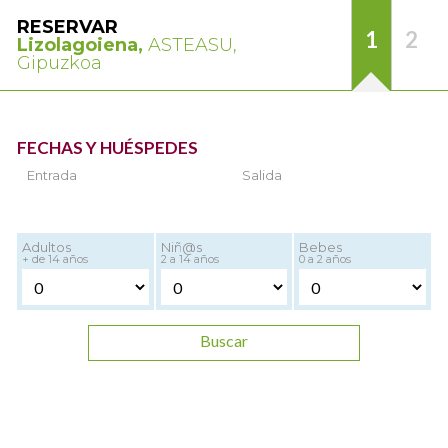
RESERVAR
1
2
Lizolagoiena,
ASTEASU,
Gipuzkoa
FECHAS Y HUÉSPEDES
Entrada
Salida
Adultos
Niñ@s
Bebes
+ de 14 años
2 a 14 años
0 a 2 años
Buscar