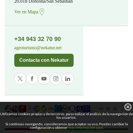
20.018 Donostia/San Sebastian
Ver en Mapa
+34 943 32 70 90
agroturismo@nekatur.net
Contacta con Nekatur
Utilizamos cookies propias y de terceros, para realizar el análisis de la navegación de
© nekatur
Aviso Legal
Política de Cookies
los usuarios.
Si continúas navegando, consideramos que aceptas su uso. Puedes cambiar la
configuración u obtener
más información aquí
.