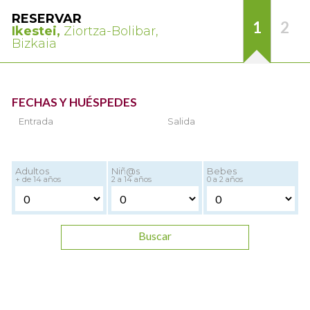
RESERVAR
1
2
Ikestei,
Ziortza-Bolibar,
Bizkaia
FECHAS Y HUÉSPEDES
Entrada
Salida
Adultos
Niñ@s
Bebes
+ de 14 años
2 a 14 años
0 a 2 años
Buscar