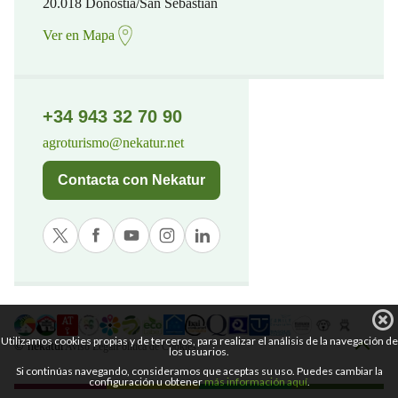
20.018 Donostia/San Sebastian
Ver en Mapa
+34 943 32 70 90
agroturismo@nekatur.net
Contacta con Nekatur
Utilizamos cookies propias y de terceros, para realizar el análisis de la navegación de
© nekatur
Aviso Legal
Política de Cookies
los usuarios.
Si continúas navegando, consideramos que aceptas su uso. Puedes cambiar la
configuración u obtener
más información aquí
.