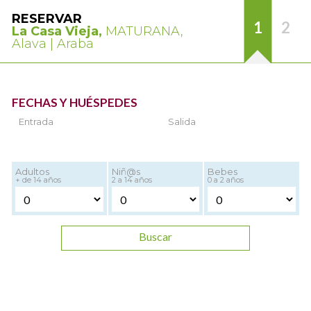
RESERVAR
1
2
La Casa Vieja,
MATURANA,
Alava | Araba
FECHAS Y HUÉSPEDES
Entrada
Salida
Adultos
Niñ@s
Bebes
+ de 14 años
2 a 14 años
0 a 2 años
Buscar