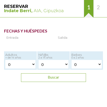
RESERVAR
1
2
Indate Berri,
AIA, Gipuzkoa
FECHAS Y HUÉSPEDES
Entrada
Salida
Adultos
Niñ@s
Bebes
+ de 14 años
2 a 14 años
0 a 2 años
Buscar