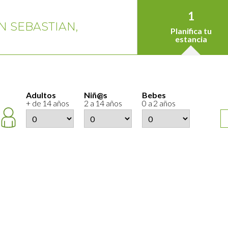
1
N SEBASTIAN,
Planifica tu
estancia
Adultos
Niñ@s
Bebes
+ de 14 años
2 a 14 años
0 a 2 años