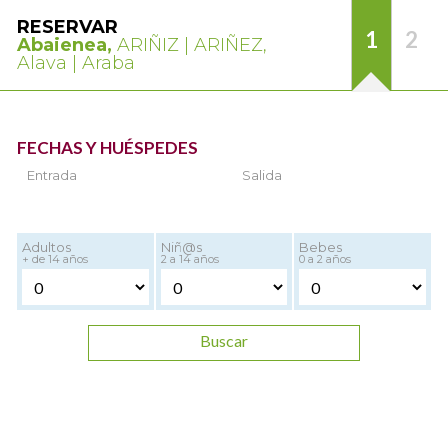
RESERVAR
1
2
Abaienea,
ARIÑIZ | ARIÑEZ,
Alava | Araba
FECHAS Y HUÉSPEDES
Entrada
Salida
Adultos
Niñ@s
Bebes
+ de 14 años
2 a 14 años
0 a 2 años
Buscar