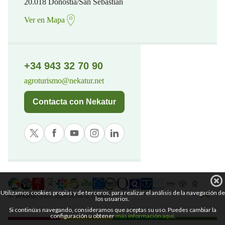
20.018 Donostia/San Sebastian
Ver en Mapa
+34 943 32 70 90
agroturismo@nekatur.net
Contacta con Nekatur
Utilizamos cookies propias y de terceros, para realizar el análisis de la navegación de
© nekatur
Aviso Legal
Política de Cookies
los usuarios.
Si continúas navegando, consideramos que aceptas su uso. Puedes cambiar la
configuración u obtener
más información aquí
.