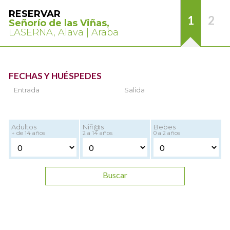
RESERVAR
1
2
Señorío de las Viñas,
LASERNA, Alava | Araba
FECHAS Y HUÉSPEDES
Entrada
Salida
Adultos
Niñ@s
Bebes
+ de 14 años
2 a 14 años
0 a 2 años
Buscar