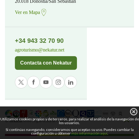
20.018 Donostia/San Sebastian
Ver en Mapa
+34 943 32 70 90
agroturismo@nekatur.net
Contacta con Nekatur
Utilizamos cookies propias y de terceros, para realizar el análisis de la navegación de
© nekatur
Aviso Legal
Política de Cookies
los usuarios.
Si continúas navegando, consideramos que aceptas su uso. Puedes cambiar la
configuración u obtener
más información aquí
.