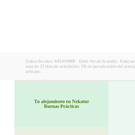
Datos fiscales: 44144988F - Eider Arruti Arandia - Kaleza
mas de 31 días de antelación, 5% de penalización del antici
anticipo.
Tu alojamiento en Nekatur
Buenas Prácticas