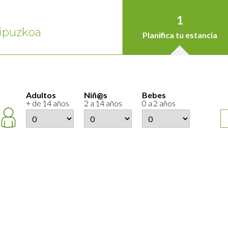
1
ipuzkoa
Planifica tu estancia
Adultos
Niñ@s
Bebes
+ de 14 años
2 a 14 años
0 a 2 años