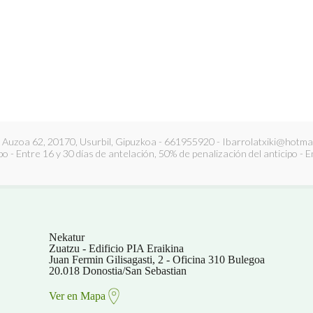
r Auzoa 62, 20170, Usurbil, Gipuzkoa - 661955920 - Ibarrolatxiki@hotmai
po - Entre 16 y 30 días de antelación, 50% de penalización del anticipo - 
Nekatur
Zuatzu - Edificio PIA Eraikina
Juan Fermin Gilisagasti, 2 - Oficina 310 Bulegoa
20.018 Donostia/San Sebastian
Ver en Mapa