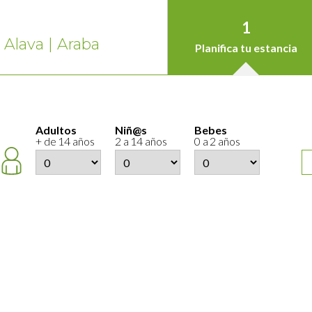
1
Alava | Araba
Planifica tu estancia
Adultos
Niñ@s
Bebes
+ de 14 años
2 a 14 años
0 a 2 años