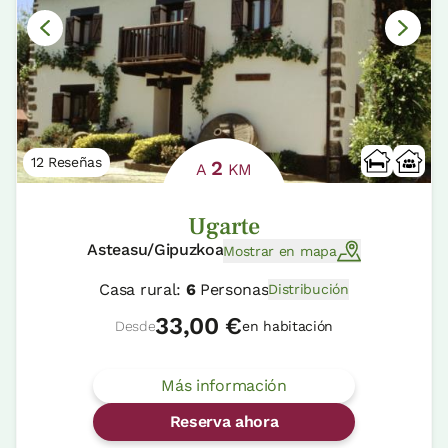
12 Reseñas
2
A
KM
Ugarte
Asteasu/Gipuzkoa
Mostrar en mapa
Casa rural:
6
Personas
Distribución
33,00 €
Desde
en habitación
Más información
Reserva ahora