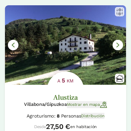
5
A
KM
Alustiza
Villabona/Gipuzkoa
Mostrar en mapa
Agroturismo:
8
Personas
Distribución
27,50 €
Desde
en habitación