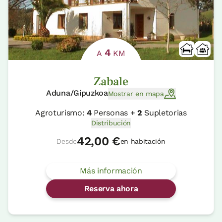
4
A
KM
Zabale
Aduna/Gipuzkoa
Mostrar en mapa
Agroturismo:
4
Personas +
2
Supletorias
Distribución
42,00 €
Desde
en habitación
Más información
Reserva ahora