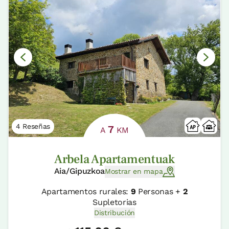
4 Reseñas
7
A
KM
Arbela Apartamentuak
Aia/Gipuzkoa
Mostrar en mapa
Apartamentos rurales:
9
Personas +
2
Supletorias
Distribución