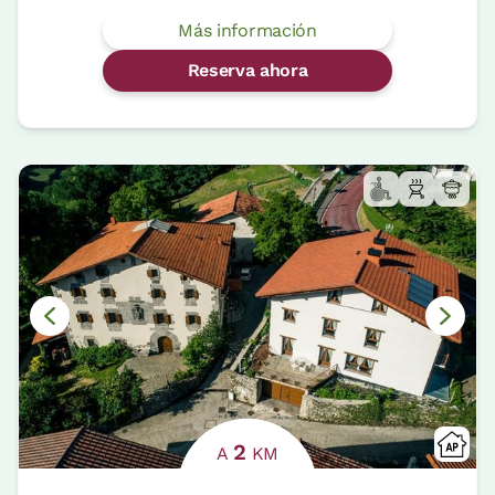
Más información
Reserva ahora
2
A
KM