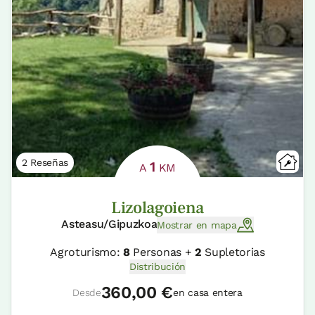
2 Reseñas
1
A
KM
Lizolagoiena
Asteasu/Gipuzkoa
Mostrar en mapa
Agroturismo:
8
Personas +
2
Supletorias
Distribución
360,00 €
Desde
en casa entera