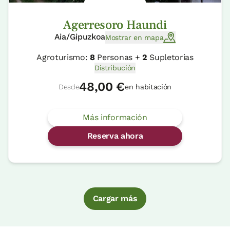
Agerresoro Haundi
Aia/Gipuzkoa
Mostrar en mapa
Agroturismo:
8
Personas +
2
Supletorias
Distribución
48,00 €
Desde
en habitación
Más información
Reserva ahora
Cargar más