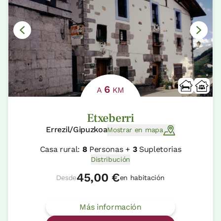
6
A
KM
Etxeberri
Errezil/Gipuzkoa
Mostrar en mapa
Casa rural:
8
Personas +
3
Supletorias
Distribución
45,00 €
Desde
en habitación
Más información