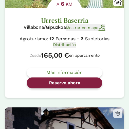
6
A
KM
Urresti Baserria
Villabona/Gipuzkoa
Mostrar en mapa
Agroturismo:
12
Personas +
2
Supletorias
Distribución
165,00 €
Desde
en apartamento
Más información
Reserva ahora