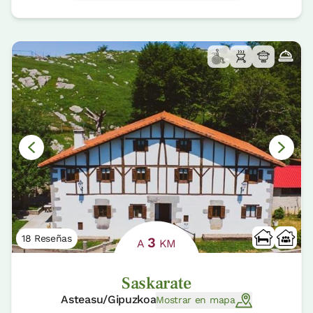
18 Reseñas
3
A
KM
Saskarate
Asteasu/Gipuzkoa
Mostrar en mapa