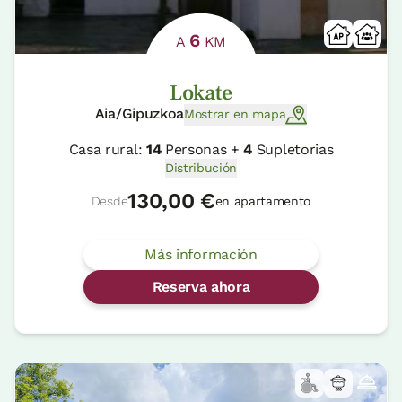
6
A
KM
Lokate
Aia/Gipuzkoa
Mostrar en mapa
Casa rural:
14
Personas +
4
Supletorias
Distribución
130,00 €
Desde
en apartamento
Más información
Reserva ahora