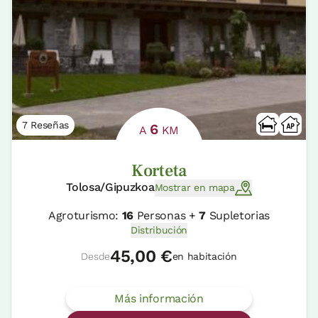
7 Reseñas
6
A
KM
Korteta
Tolosa/Gipuzkoa
Mostrar en mapa
Agroturismo:
16
Personas +
7
Supletorias
Distribución
45,00 €
Desde
en habitación
Más información