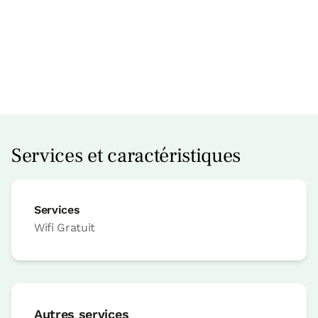
Accesible
Services et caractéristiques
Prix ​​de la maison entière à partir de
210
€
Possibilités:
8 - 9 ou 10 PAX
Services
Wifi
Gratuit
Réservez maintenant
Autres services