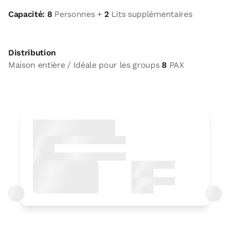
Capacité: 8
Personnes +
2
Lits supplémentaires
Distribution
Maison entière / Idéale pour les groups
8
PAX
Option Gîte
4 x
Maison entière / idéale pour les groups 8
pax
3 Salle de bains