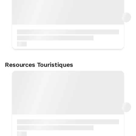
10 Km
Location de bicyclettes
5 Km
Louer des kayak / canöes
10 Km
Biotope protégé: rasa marean -
falaisses flysch
3 Km
Centre btt
15 Km
Resources Touristiques
Foire
< 1 Km
Chemin de saint jacques de
Géoparc de la Côte Basque
compostelle
0 KM
< 1 Km
Terrain de football
6 Km
Terrain de basketball
Vallée de Lastur
6 Km
1 KM
Château-maison avec tour
espagnole