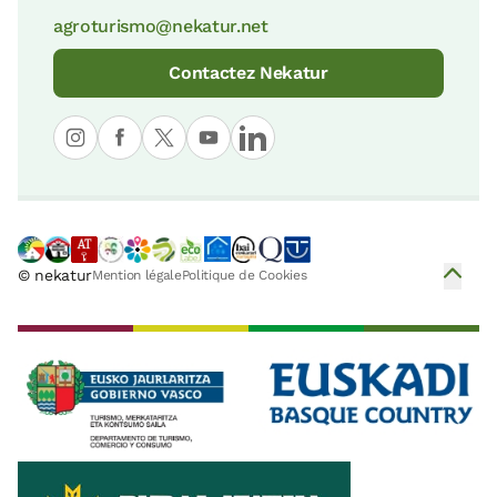
3 Km
27 KM
agroturismo@nekatur.net
Fromagerie
Siete Playas (Sept Plages)
< 1 Km
6 KM
Contactez Nekatur
Parc Naturel Aiako Harria
28 KM
La Grotte d'Ekain
6 KM
Parc Naturel d'Aralar
29 KM
© nekatur
Mention légale
Politique de Cookies
Musée Zuloaga
7 KM
Biotope Protégé de San Juan de
Gaztelugatxe
Plage de Santiago de Zumaia
36 KM
7 KM