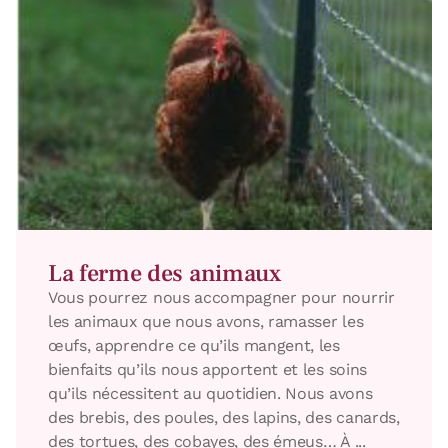
La ferme des animaux
Vous pourrez nous accompagner pour nourrir
les animaux que nous avons, ramasser les
œufs, apprendre ce qu’ils mangent, les
bienfaits qu’ils nous apportent et les soins
qu’ils nécessitent au quotidien. Nous avons
des brebis, des poules, des lapins, des canards,
des tortues, des cobayes, des émeus… À ...