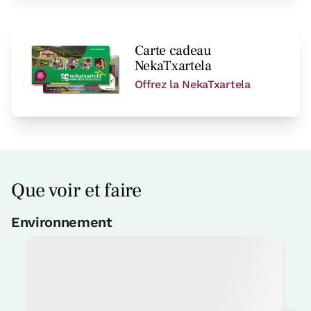
Carte cadeau
NekaTxartela
Offrez la NekaTxartela
Que voir et faire
Environnement
Pêche
4 Km
Court de pelota
3 Km
Sport de montagne