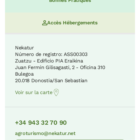
Bonnes Pratiques
3 Km
23 KM
7 KM
Museé
8 Km
Accès Hébergements
La Rasa Mareal et les falaises du Flysch
La Maison des Assemblées de Gernika
24 KM
7 KM
Nekatur
Número de registro: ASS00303
Zuatzu - Edificio PIA Eraikina
Parc Naturel de Gorbeia
Juan Fermin Gilisagasti, 2 - Oficina 310
Musée des Pêcheurs de Bermeo
29 KM
Bulegoa
9 KM
20.018 Donostia/San Sebastian
Voir sur la carte
Parc Naturel de Pagoeta
Centre historique de Bermeo
34 KM
9 KM
+34 943 32 70 90
Biotope Protégé d'Itxina
agroturismo@nekatur.net
Le vieux quartier de Lekeitio