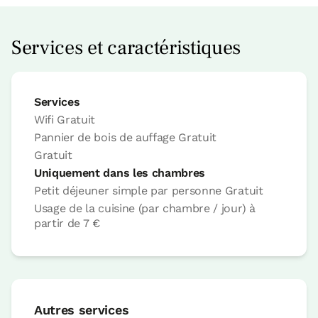
Prix ​​de la chambre à partir de
80 €
Possibilités:
2 ou 3 PAX
Services et caractéristiques
Réservez maintenant
Services
Wifi
Gratuit
Pannier de bois de auffage
Gratuit
Gratuit
Chambre
Uniquement dans les chambres
Petit déjeuner simple par personne
Gratuit
Usage de la cuisine (par chambre / jour)
à
partir de
7 €
Chambre - 1 grand lit
Salle de bain: Salle de bains avec douche
Autres services