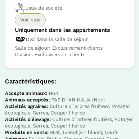
Jeux de société
Voir plus
Uniquement dans les appartements
Dvd dans la salle de séjour
Salle de séjour: Exclusivement clients
Cuisine: Exclusivement clients
Caractéristiques:
Prix ​​de l'appartement à partir de
110 €
Possibilités:
2 - 3 ou 4 PAX
Accepte animaux:
Non
Animaux acceptés:
PAS D´ANIMAUX (Non)
Activités agraires:
Culture d´arbres fruitiers, Potager
Réservez maintenant
écologique, Serres, Couper l'herpe
Activités d'élevage:
Culture d´arbres fruitiers, Potager
écologique, Serres, Couper l'herpe
Produits en vente:
Miel, Txakoli(vin blanc), Oeufs
Animaux:
Poules, Brebis, Chèvres, Canards, Coqs,