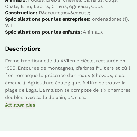
Appartement
Chats, Emu, Lapins, Chiens, Agneaux, Coqs
Construction:
R&eacute;nov&eacute;
Spécialisations pour les entreprises:
ordenadores (1),
Appartement 2 pax
Wifi
2 Salle de bains
Spécialisations pour les enfants:
Animaux
Description:
Ferme traditionnelle du XVIIème siècle, restaurée en
1995. Entourée de montagnes, d’arbres fruitiers et où l
´on remarque la présence d’animaux (chevaux, oies,
émeux...). Agriculture écologique. A 4Km se trouve la
plage de Laga. La maison se compose de six chambres
doubles avec salle de bain, d’un sa...
Afficher plus
Prix ​​de l'appartement à partir de
110 €
Possibilités:
2 - 3 ou 4 PAX