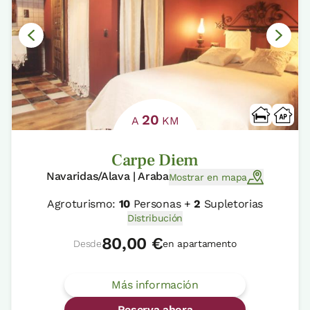
20
A
KM
Carpe Diem
Navaridas/Alava | Araba
Mostrar en mapa
Agroturismo:
10
Personas +
2
Supletorias
Distribución
80,00 €
Desde
en apartamento
Más información
Reserva ahora