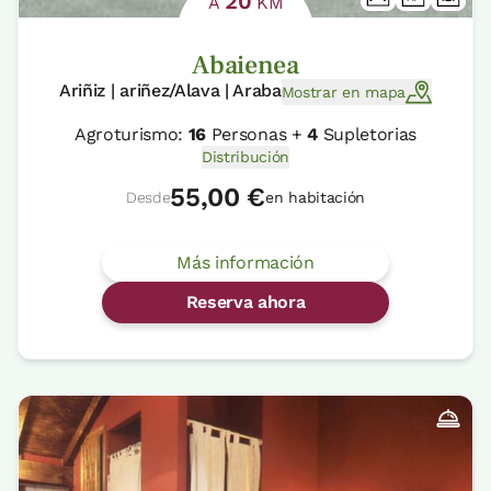
20
A
KM
Abaienea
Ariñiz | ariñez/Alava | Araba
Mostrar en mapa
Agroturismo:
16
Personas +
4
Supletorias
Distribución
55,00 €
Desde
en habitación
Más información
Reserva ahora