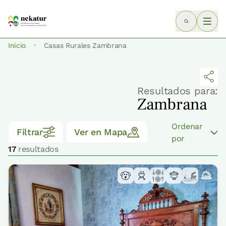
·
Inicio
Casas Rurales Zambrana
Resultados para:
Zambrana
Ordenar
Filtrar
Ver en Mapa
por
17
resultados