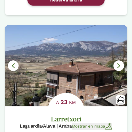
23
A
KM
Larretxori
Laguardia/Alava | Araba
Mostrar en mapa