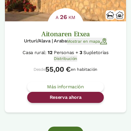
26
A
KM
Aitonaren Etxea
Urturi/Alava | Araba
Mostrar en mapa
Casa rural:
12
Personas +
3
Supletorias
Distribución
55,00 €
Desde
en habitación
Más información
Reserva ahora