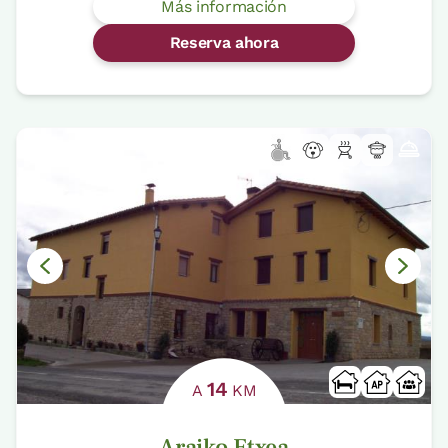
Más información
Reserva ahora
14
A
KM
Araiko Etxea