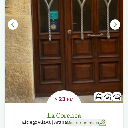
23
A
KM
La Corchea
Elciego/Alava | Araba
Mostrar en mapa