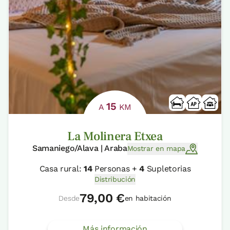
15
A
KM
La Molinera Etxea
Samaniego/Alava | Araba
Mostrar en mapa
Casa rural:
14
Personas +
4
Supletorias
Distribución
79,00 €
Desde
en habitación
Más información