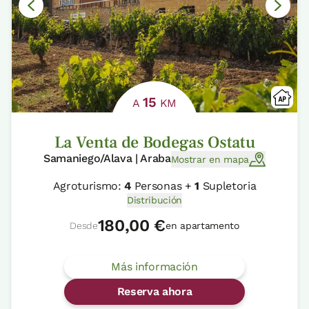
15
A
KM
La Venta de Bodegas Ostatu
Samaniego/Alava | Araba
Mostrar en mapa
Agroturismo:
4
Personas +
1
Supletoria
Distribución
180,00 €
Desde
en apartamento
Más información
Reserva ahora