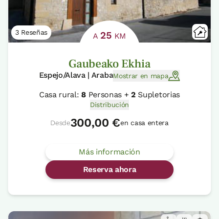
3 Reseñas
25
A
KM
Gaubeako Ekhia
Espejo/Alava | Araba
Mostrar en mapa
Casa rural:
8
Personas +
2
Supletorias
Distribución
300,00 €
Desde
en casa entera
Más información
Reserva ahora