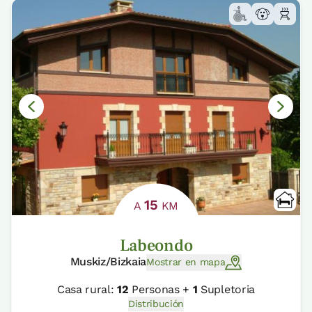
15
A
KM
Labeondo
Muskiz/Bizkaia
Mostrar en mapa
Casa rural:
12
Personas +
1
Supletoria
Distribución