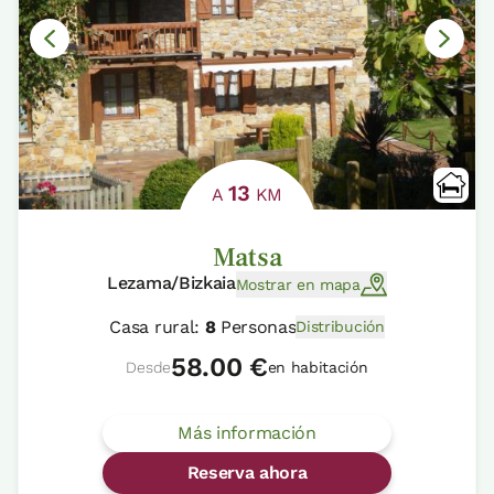
13
A
KM
Matsa
Lezama/Bizkaia
Mostrar en mapa
Casa rural:
8
Personas
Distribución
58.00 €
Desde
en habitación
Más información
Reserva ahora