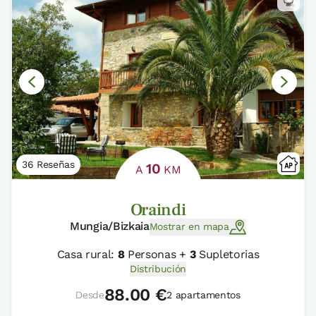
36 Reseñas
10
A
KM
Oraindi
Mungia/Bizkaia
Mostrar en mapa
Casa rural:
8
Personas +
3
Supletorias
Distribución
88.00 €
Desde
2 apartamentos