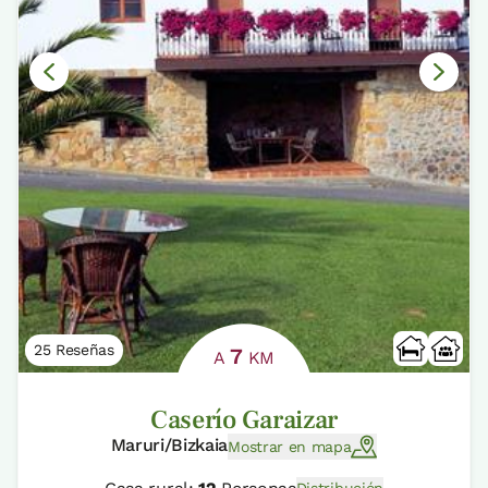
25 Reseñas
7
A
KM
Caserío Garaizar
Maruri/Bizkaia
Mostrar en mapa