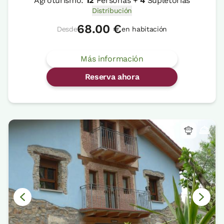
Agroturismo:
12
Personas +
4
Supletorias
Distribución
68.00 €
Desde
en habitación
Más información
Reserva ahora