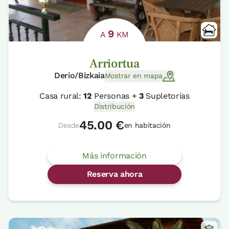
9
A
KM
Arriortua
Derio/Bizkaia
Mostrar en mapa
Casa rural:
12
Personas +
3
Supletorias
Distribución
45.00 €
Desde
en habitación
Más información
Reserva ahora