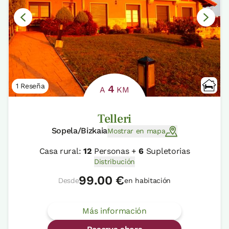
1 Reseña
4
A
KM
Telleri
Sopela/Bizkaia
Mostrar en mapa
Casa rural:
12
Personas +
6
Supletorias
Distribución
99.00 €
Desde
en habitación
Más información