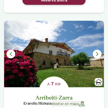
Reserva ahora
7
A
KM
Arribeiti-Zarra
Erandio/Bizkaia
Mostrar en mapa