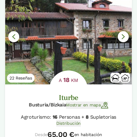
22 Reseñas
18
A
KM
Iturbe
Busturia/Bizkaia
Mostrar en mapa
Agroturismo:
16
Personas +
8
Supletorias
Distribución
65.00 €
Desde
en habitación