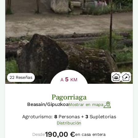
22 Reseñas
5
A
KM
Pagorriaga
Beasain/Gipuzkoa
Mostrar en mapa
Agroturismo:
8
Personas +
3
Supletorias
Distribución
190,00 €
Desde
en casa entera