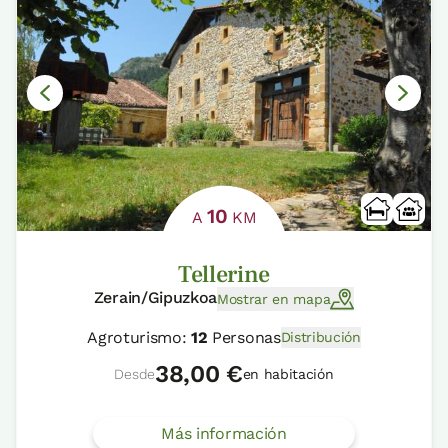
10
A
KM
Tellerine
Zerain/Gipuzkoa
Mostrar en mapa
Agroturismo:
12
Personas
Distribución
38,00 €
Desde
en habitación
Más información