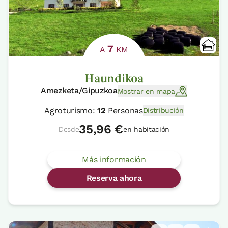
7
A
KM
Haundikoa
Amezketa/Gipuzkoa
Mostrar en mapa
Agroturismo:
12
Personas
Distribución
35,96 €
Desde
en habitación
Más información
Reserva ahora