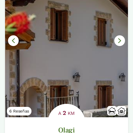
6 Reseñas
2
A
KM
Olagi