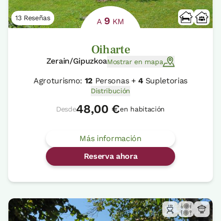
13 Reseñas
9
A
KM
Oiharte
Zerain/Gipuzkoa
Mostrar en mapa
Agroturismo:
12
Personas +
4
Supletorias
Distribución
48,00 €
Desde
en habitación
Más información
Reserva ahora