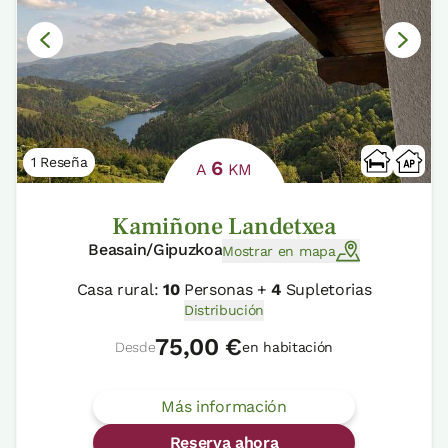
1 Reseña
6
A
KM
Kamiñone Landetxea
Beasain/Gipuzkoa
Mostrar en mapa
Casa rural:
10
Personas +
4
Supletorias
Distribución
75,00 €
Desde
en habitación
Más información
Reserva ahora