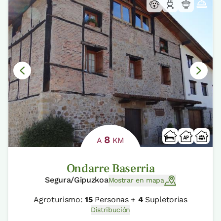
8
A
KM
Ondarre Baserria
Segura/Gipuzkoa
Mostrar en mapa
Agroturismo:
15
Personas +
4
Supletorias
Distribución