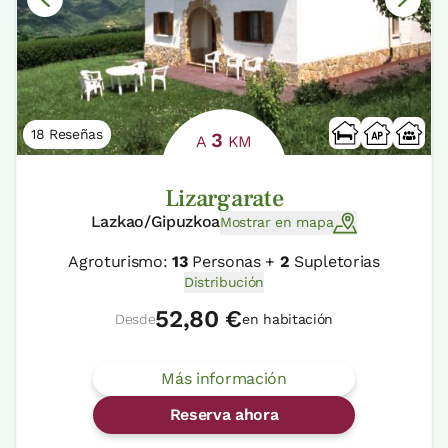
18 Reseñas
3
A
KM
Lizargarate
Lazkao/Gipuzkoa
Mostrar en mapa
Agroturismo:
13
Personas +
2
Supletorias
Distribución
52,80 €
Desde
en habitación
Más información
Reserva ahora