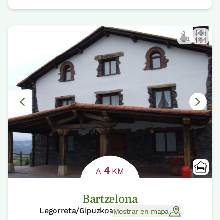
4
A
KM
Bartzelona
Legorreta/Gipuzkoa
Mostrar en mapa