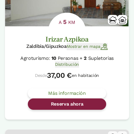
5
A
KM
Irizar Azpikoa
Zaldibia/Gipuzkoa
Mostrar en mapa
Agroturismo:
10
Personas +
2
Supletorias
Distribución
37,00 €
Desde
en habitación
Más información
Reserva ahora