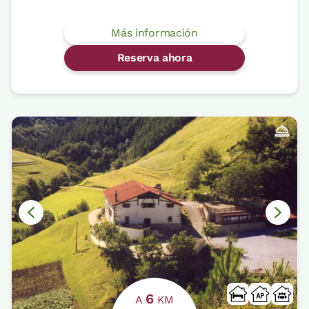
Más información
Reserva ahora
6
A
KM