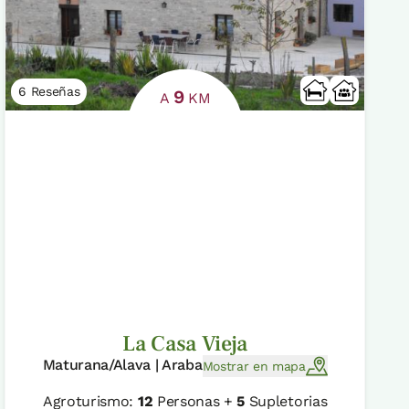
6 Reseñas
9
A
KM
La Casa Vieja
Maturana/Alava | Araba
Mostrar en mapa
Agroturismo:
12
Personas +
5
Supletorias