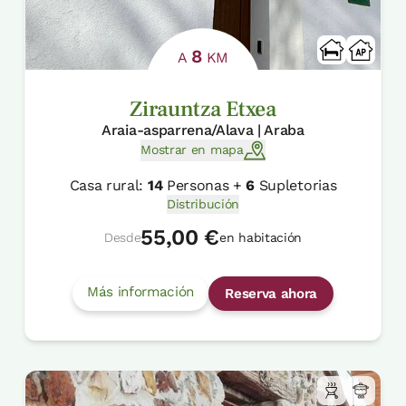
8
A
KM
Zirauntza Etxea
Araia-asparrena/Alava | Araba
Mostrar en mapa
Casa rural:
14
Personas +
6
Supletorias
Distribución
55,00 €
Desde
en habitación
Más información
Reserva ahora