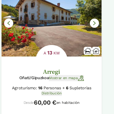
13
A
KM
Arregi
Oñati/Gipuzkoa
Mostrar en mapa
Agroturismo:
16
Personas +
6
Supletorias
Distribución
60,00 €
Desde
en habitación