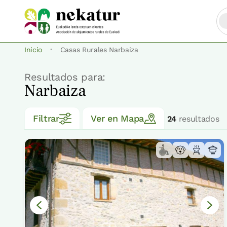
·
Inicio
Casas Rurales Narbaiza
Resultados para:
Narbaiza
Filtrar
Ver en Mapa
24
resultados