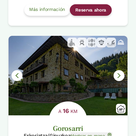
Más información
Reserva ahora
16
A
KM
Gorosarri
Eskoriatza/Gipuzkoa
Mostrar en mapa