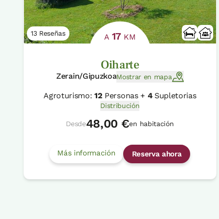
13 Reseñas
17
A
KM
Oiharte
Zerain/Gipuzkoa
Mostrar en mapa
Agroturismo:
12
Personas +
4
Supletorias
Distribución
48,00 €
Desde
en habitación
Más información
Reserva ahora