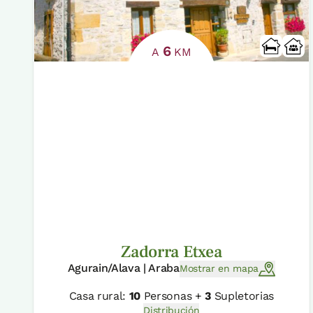
6
A
KM
Zadorra Etxea
Agurain/Alava | Araba
Mostrar en mapa
Casa rural:
10
Personas +
3
Supletorias
Distribución