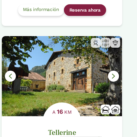
Más información
Reserva ahora
16
A
KM
Tellerine