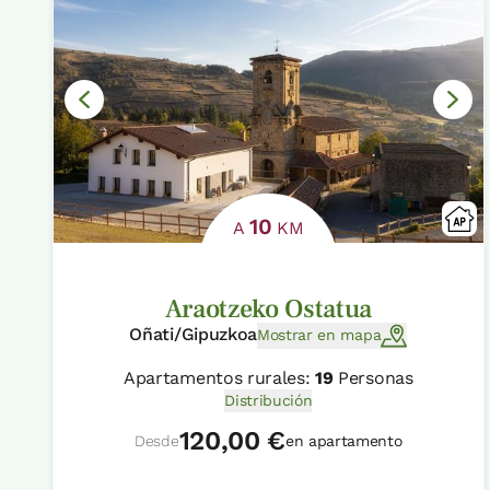
10
A
KM
Araotzeko Ostatua
Oñati/Gipuzkoa
Mostrar en mapa
Apartamentos rurales:
19
Personas
Distribución
120,00 €
Desde
en apartamento