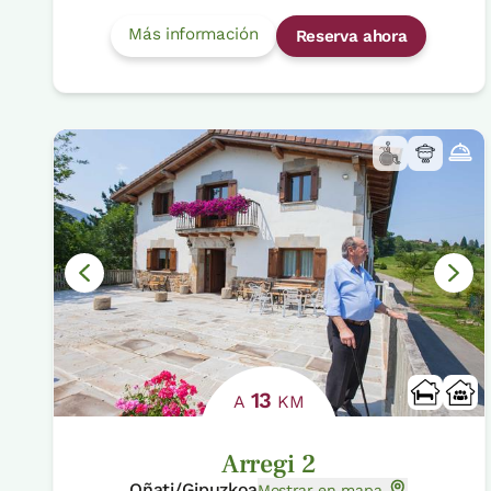
Más información
Reserva ahora
13
A
KM
Arregi 2
Oñati/Gipuzkoa
Mostrar en mapa