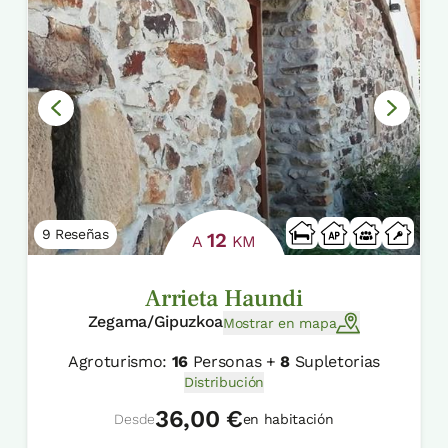
9 Reseñas
12
A
KM
Arrieta Haundi
Zegama/Gipuzkoa
Mostrar en mapa
Agroturismo:
16
Personas +
8
Supletorias
Distribución
36,00 €
Desde
en habitación