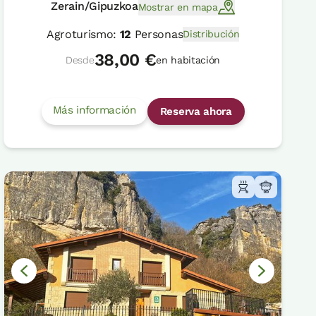
Zerain/Gipuzkoa
Mostrar en mapa
Agroturismo:
12
Personas
Distribución
38,00 €
Desde
en habitación
Más información
Reserva ahora