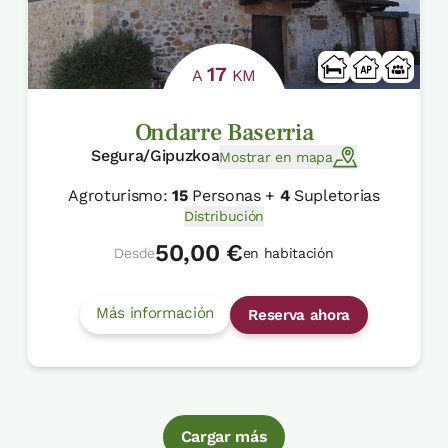
17
A
KM
Ondarre Baserria
Segura/Gipuzkoa
Mostrar en mapa
Agroturismo:
15
Personas +
4
Supletorias
Distribución
50,00 €
Desde
en habitación
Más información
Reserva ahora
Cargar más