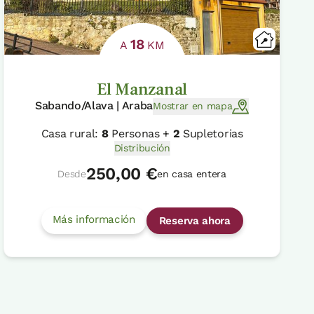
18
A
KM
El Manzanal
Sabando/Alava | Araba
Mostrar en mapa
Casa rural:
8
Personas +
2
Supletorias
Distribución
250,00 €
Desde
en casa entera
Más información
Reserva ahora