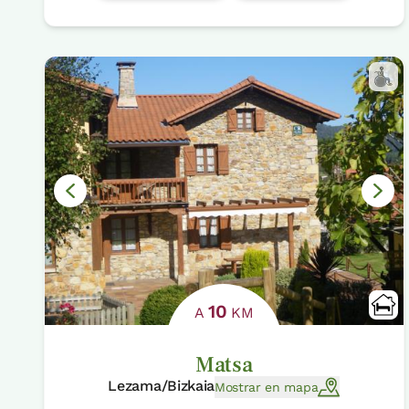
10
A
KM
Matsa
Lezama/Bizkaia
Mostrar en mapa