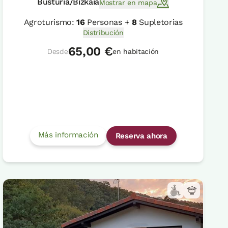
Busturia/Bizkaia
Mostrar en mapa
Agroturismo:
16
Personas +
8
Supletorias
Distribución
65,00 €
Desde
en habitación
Más información
Reserva ahora