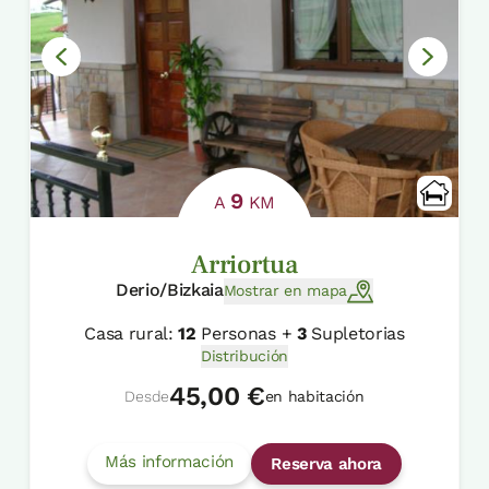
9
A
KM
Arriortua
Derio/Bizkaia
Mostrar en mapa
Casa rural:
12
Personas +
3
Supletorias
Distribución
45,00 €
Desde
en habitación
Más información
Reserva ahora