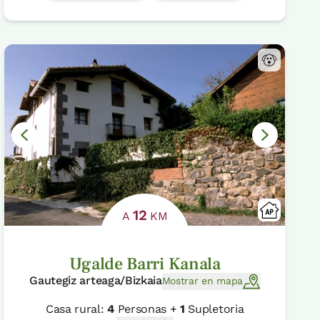
12
A
KM
Ugalde Barri Kanala
Gautegiz arteaga/Bizkaia
Mostrar en mapa
Casa rural:
4
Personas +
1
Supletoria