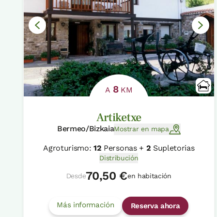
8
A
KM
Artiketxe
Bermeo/Bizkaia
Mostrar en mapa
Agroturismo:
12
Personas +
2
Supletorias
Distribución
70,50 €
Desde
en habitación
Más información
Reserva ahora