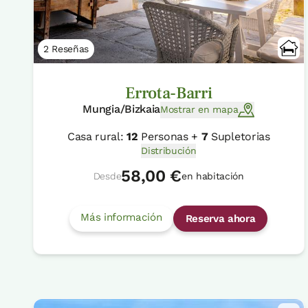
2 Reseñas
Errota-Barri
Mungia/Bizkaia
Mostrar en mapa
Casa rural:
12
Personas +
7
Supletorias
Distribución
58,00 €
Desde
en habitación
Más información
Reserva ahora