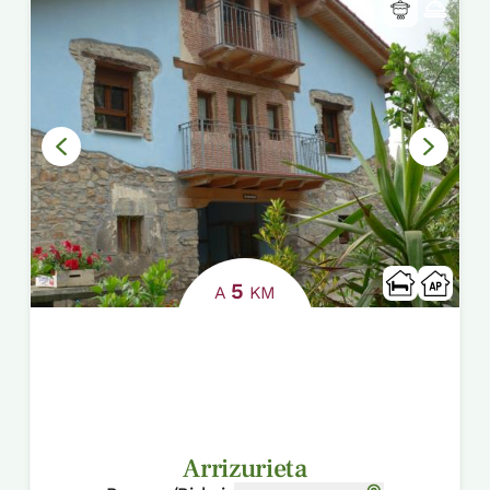
5
A
KM
Arrizurieta