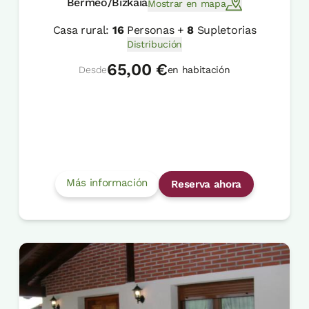
Bermeo/Bizkaia
Mostrar en mapa
Casa rural:
16
Personas +
8
Supletorias
Distribución
65,00 €
Desde
en habitación
Más información
Reserva ahora