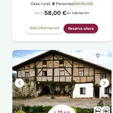
Casa rural:
8
Personas
Distribución
58,00 €
Desde
en habitación
Más información
Reserva ahora
13
A
KM