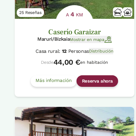
25 Reseñas
4
A
KM
Caserío Garaizar
Maruri/Bizkaia
Mostrar en mapa
Casa rural:
12
Personas
Distribución
44,00 €
Desde
en habitación
Más información
Reserva ahora