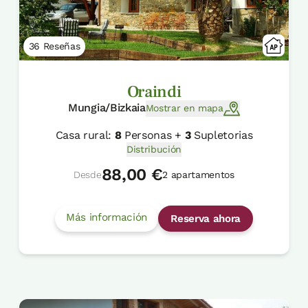
36 Reseñas
Oraindi
Mungia/Bizkaia
Mostrar en mapa
Casa rural:
8
Personas +
3
Supletorias
Distribución
88,00 €
Desde
2 apartamentos
Más información
Reserva ahora