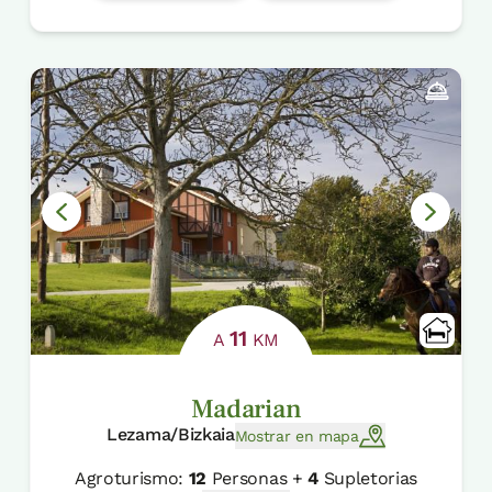
11
A
KM
Madarian
Lezama/Bizkaia
Mostrar en mapa
Agroturismo:
12
Personas +
4
Supletorias