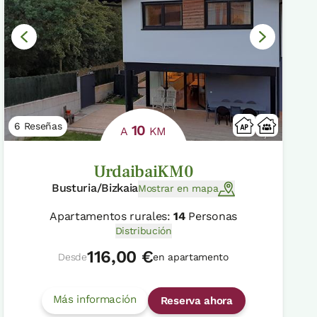
6 Reseñas
10
A
KM
UrdaibaiKM0
Busturia/Bizkaia
Mostrar en mapa
Apartamentos rurales:
14
Personas
Distribución
116,00 €
Desde
en apartamento
Más información
Reserva ahora