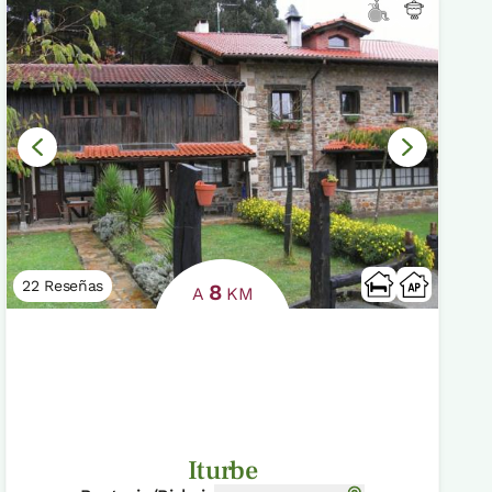
22 Reseñas
8
A
KM
Iturbe