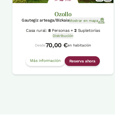
Ozollo
Gautegiz arteaga/Bizkaia
Mostrar en mapa
Casa rural:
8
Personas +
2
Supletorias
Distribución
70,00 €
Desde
en habitación
Más información
Reserva ahora