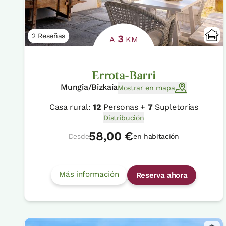
2 Reseñas
3
A
KM
Errota-Barri
Mungia/Bizkaia
Mostrar en mapa
Casa rural:
12
Personas +
7
Supletorias
Distribución
58,00 €
Desde
en habitación
Más información
Reserva ahora