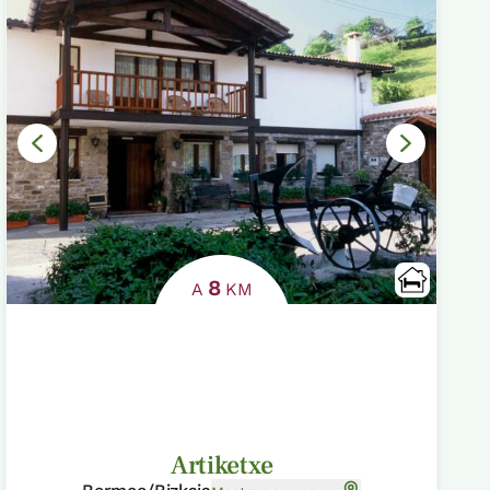
8
A
KM
Artiketxe