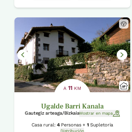
11
A
KM
Ugalde Barri Kanala
Gautegiz arteaga/Bizkaia
Mostrar en mapa
Casa rural:
4
Personas +
1
Supletoria
Distribución