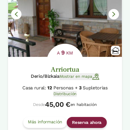
9
A
KM
Arriortua
Derio/Bizkaia
Mostrar en mapa
Casa rural:
12
Personas +
3
Supletorias
Distribución
45,00 €
Desde
en habitación
Más información
Reserva ahora