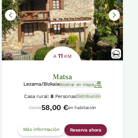
11
A
KM
Matsa
Lezama/Bizkaia
Mostrar en mapa
Casa rural:
8
Personas
Distribución
58,00 €
Desde
en habitación
Más información
Reserva ahora