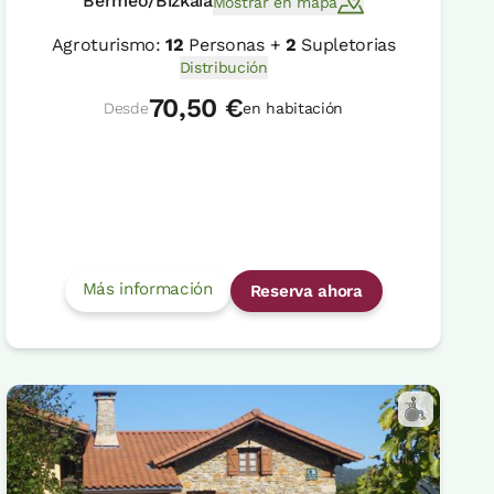
Bermeo/Bizkaia
Mostrar en mapa
Agroturismo:
12
Personas +
2
Supletorias
Distribución
70,50 €
Desde
en habitación
Más información
Reserva ahora