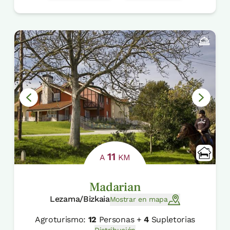
11
A
KM
Madarian
Lezama/Bizkaia
Mostrar en mapa
Agroturismo:
12
Personas +
4
Supletorias
Distribución