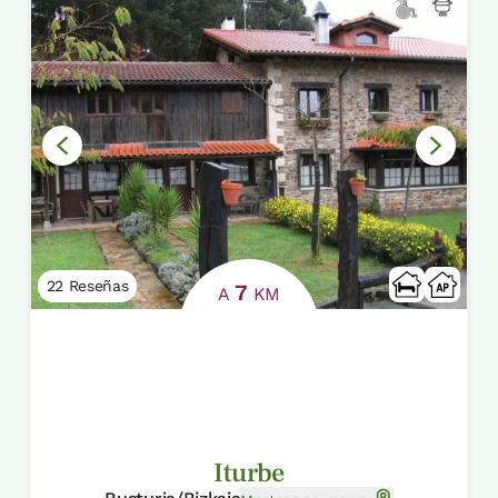
22 Reseñas
7
A
KM
Iturbe