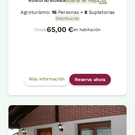
Busturia/Bizkaia
Mostrar en mapa
Agroturismo:
16
Personas +
8
Supletorias
Distribución
65,00 €
Desde
en habitación
Más información
Reserva ahora