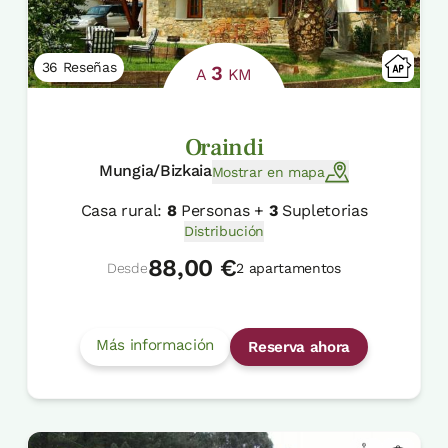
36 Reseñas
3
A
KM
Oraindi
Mungia/Bizkaia
Mostrar en mapa
Casa rural:
8
Personas +
3
Supletorias
Distribución
88,00 €
Desde
2 apartamentos
Más información
Reserva ahora