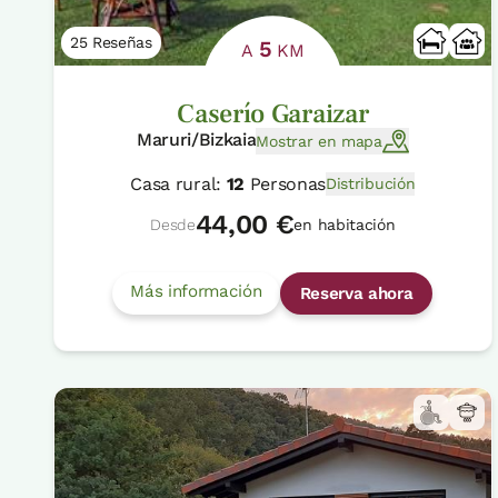
25 Reseñas
5
A
KM
Caserío Garaizar
Maruri/Bizkaia
Mostrar en mapa
Casa rural:
12
Personas
Distribución
44,00 €
Desde
en habitación
Más información
Reserva ahora