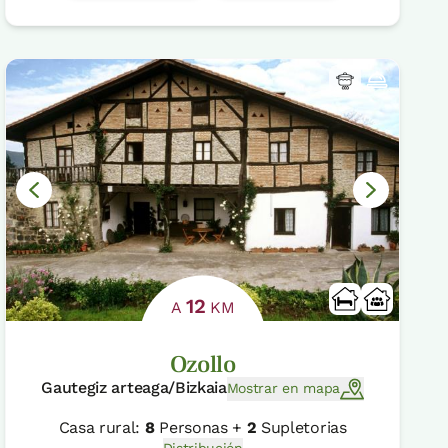
12
A
KM
Ozollo
Gautegiz arteaga/Bizkaia
Mostrar en mapa
Casa rural:
8
Personas +
2
Supletorias
Distribución