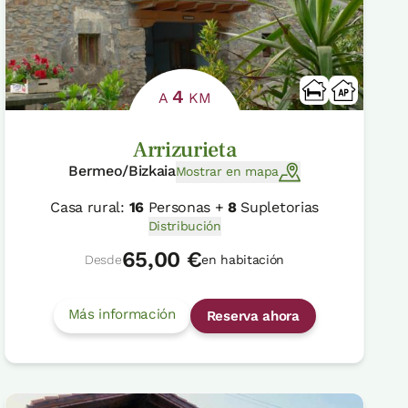
4
A
KM
Arrizurieta
Bermeo/Bizkaia
Mostrar en mapa
Casa rural:
16
Personas +
8
Supletorias
Distribución
65,00 €
Desde
en habitación
Más información
Reserva ahora