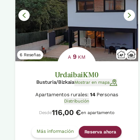
6 Reseñas
9
A
KM
UrdaibaiKM0
Busturia/Bizkaia
Mostrar en mapa
Apartamentos rurales:
14
Personas
Distribución
116,00 €
Desde
en apartamento
Más información
Reserva ahora