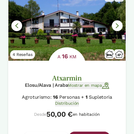
4 Reseñas
16
A
KM
Atxarmin
Elosu/Alava | Araba
Mostrar en mapa
Agroturismo:
16
Personas +
1
Supletoria
Distribución
50,00 €
Desde
en habitación