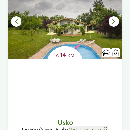
14
A
KM
Usko
Lezama/Alava | Araba
Mostrar en mapa