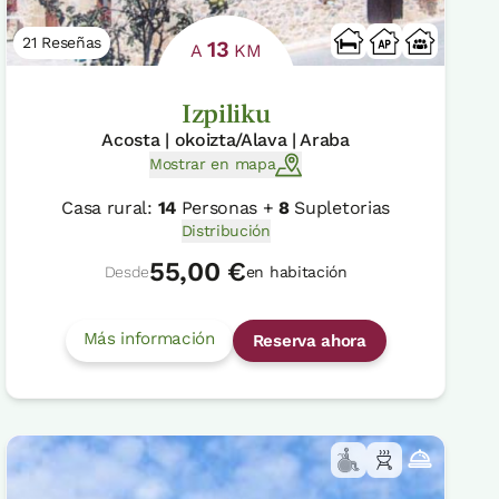
21 Reseñas
13
A
KM
Izpiliku
Acosta | okoizta/Alava | Araba
Mostrar en mapa
Casa rural:
14
Personas +
8
Supletorias
Distribución
55,00 €
Desde
en habitación
Más información
Reserva ahora