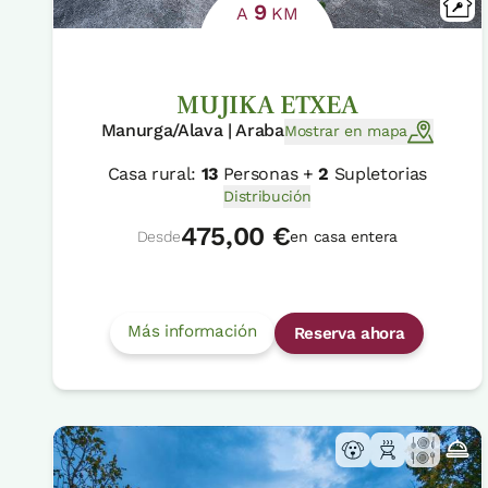
9
A
KM
MUJIKA ETXEA
Manurga/Alava | Araba
Mostrar en mapa
Casa rural:
13
Personas +
2
Supletorias
Distribución
475,00 €
Desde
en casa entera
Más información
Reserva ahora