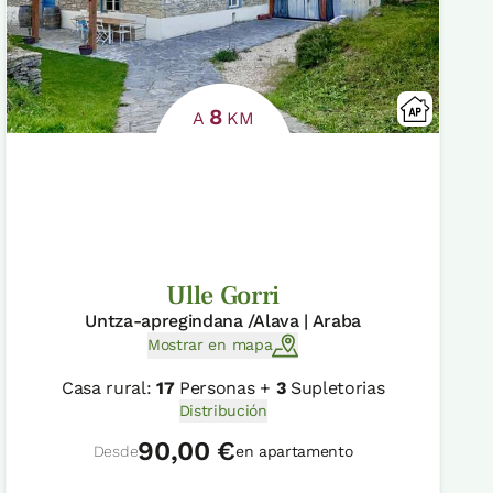
8
A
KM
Ulle Gorri
Untza-apregindana /Alava | Araba
Mostrar en mapa
Casa rural:
17
Personas +
3
Supletorias
Distribución
90,00 €
Desde
en apartamento