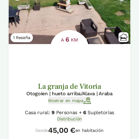
1 Reseña
6
A
KM
La granja de Vitoria
Otogoien | hueto arriba/Alava | Araba
Mostrar en mapa
Casa rural:
9
Personas +
6
Supletorias
Distribución
45,00 €
Desde
en habitación