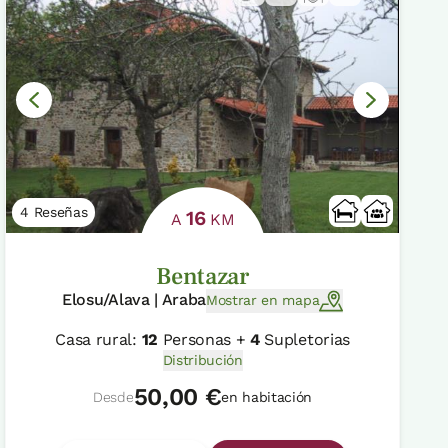
4 Reseñas
16
A
KM
Bentazar
Elosu/Alava | Araba
Mostrar en mapa
Casa rural:
12
Personas +
4
Supletorias
Distribución
50,00 €
Desde
en habitación