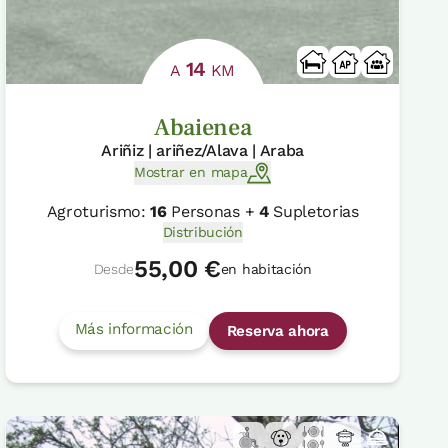
14
A
KM
Abaienea
Ariñiz | ariñez/Alava | Araba
Mostrar en mapa
Agroturismo:
16
Personas +
4
Supletorias
Distribución
55,00 €
Desde
en habitación
Más información
Reserva ahora