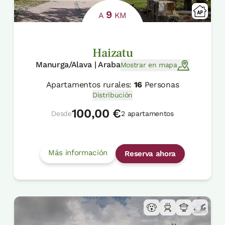
9
A
KM
Haizatu
Manurga/Alava | Araba
Mostrar en mapa
Apartamentos rurales:
16
Personas
Distribución
100,00 €
Desde
2 apartamentos
Más información
Reserva ahora