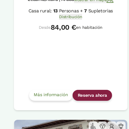
Casa rural:
13
Personas +
7
Supletorias
Distribución
84,00 €
Desde
en habitación
Más información
Reserva ahora