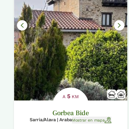
5
A
KM
Gorbea Bide
Sarria/Alava | Araba
Mostrar en mapa