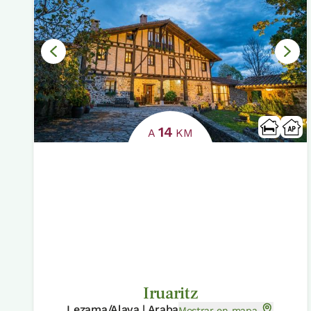
14
A
KM
Iruaritz
Lezama/Alava | Araba
Mostrar en mapa