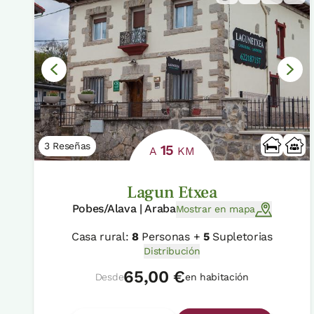
3 Reseñas
15
A
KM
Lagun Etxea
Pobes/Alava | Araba
Mostrar en mapa
Casa rural:
8
Personas +
5
Supletorias
Distribución
65,00 €
Desde
en habitación