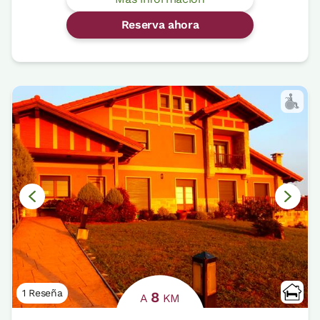
Reserva ahora
1 Reseña
8
A
KM