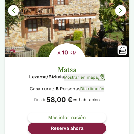
10
A
KM
Matsa
Lezama/Bizkaia
Mostrar en mapa
Casa rural:
8
Personas
Distribución
58,00 €
Desde
en habitación
Más información
Reserva ahora