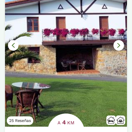
25 Reseñas
4
A
KM