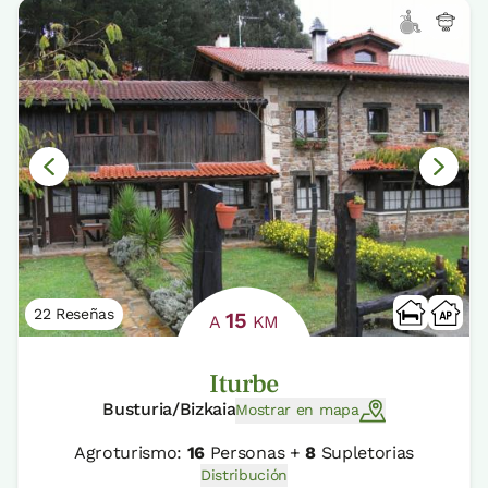
22 Reseñas
15
A
KM
Iturbe
Busturia/Bizkaia
Mostrar en mapa
Agroturismo:
16
Personas +
8
Supletorias
Distribución