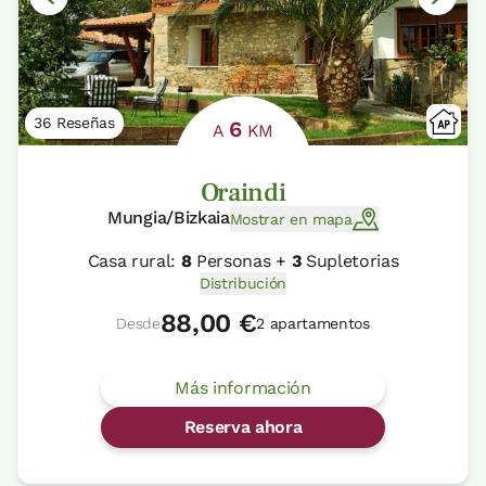
36 Reseñas
6
A
KM
Oraindi
Mungia/Bizkaia
Mostrar en mapa
Casa rural:
8
Personas +
3
Supletorias
Distribución
88,00 €
Desde
2 apartamentos
Más información
Reserva ahora