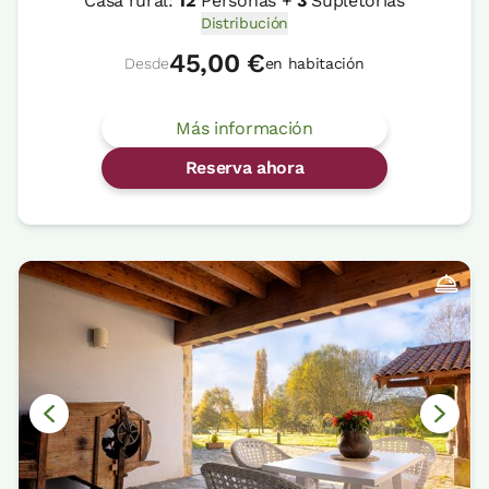
Casa rural:
12
Personas +
3
Supletorias
Distribución
45,00 €
Desde
en habitación
Más información
Reserva ahora