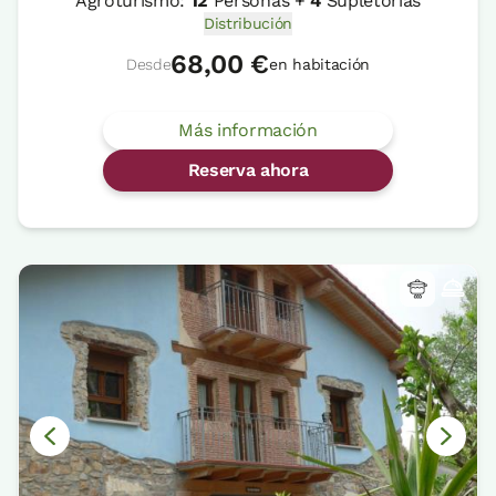
Agroturismo:
12
Personas +
4
Supletorias
Distribución
68,00 €
Desde
en habitación
Más información
Reserva ahora