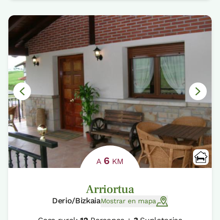
6
A
KM
Arriortua
Derio/Bizkaia
Mostrar en mapa