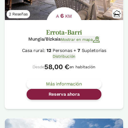
2 Reseñas
6
A
KM
Errota-Barri
Mungia/Bizkaia
Mostrar en mapa
Casa rural:
12
Personas +
7
Supletorias
Distribución
58,00 €
Desde
en habitación
Más información
Reserva ahora