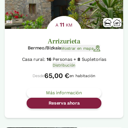
11
A
KM
Arrizurieta
Bermeo/Bizkaia
Mostrar en mapa
Casa rural:
16
Personas +
8
Supletorias
Distribución
65,00 €
Desde
en habitación
Más información
Reserva ahora