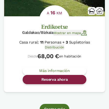
16
A
KM
Erdikoetxe
Galdakao/Bizkaia
Mostrar en mapa
Casa rural:
11
Personas +
3
Supletorias
Distribución
68,00 €
Desde
en habitación
Más información
Reserva ahora