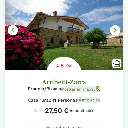
8
A
KM
Arribeiti-Zarra
Erandio/Bizkaia
Mostrar en mapa
Casa rural:
11
Personas
Distribución
27,50 €
Desde
en habitación
Más información