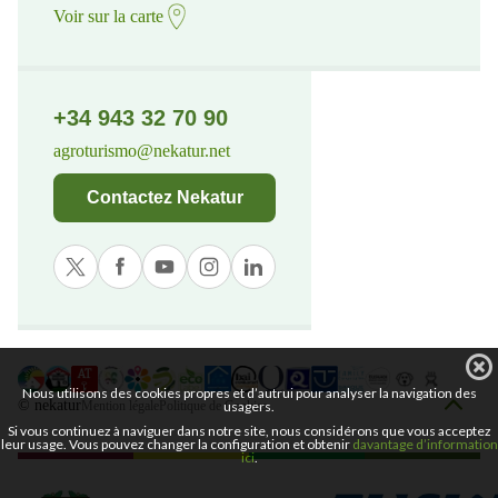
Voir sur la carte
+34 943 32 70 90
agroturismo@nekatur.net
Contactez Nekatur
Nous utilisons des cookies propres et d’autrui pour analyser la navigation des
© nekatur
usagers.
Mention légale
Politique de Cookies
Si vous continuez à naviguer dans notre site, nous considérons que vous acceptez
leur usage. Vous pouvez changer la configuration et obtenir
davantage d’information
ici
.