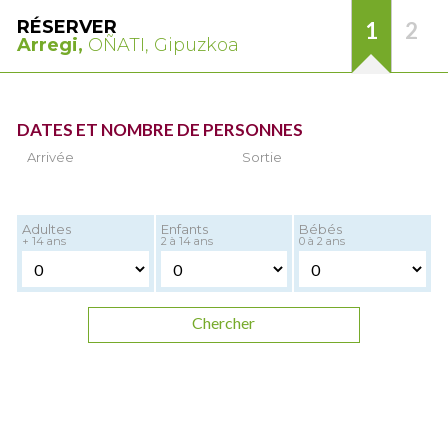
RÉSERVER
1
2
Arregi,
OÑATI, Gipuzkoa
DATES ET NOMBRE DE PERSONNES
Arrivée
Sortie
Adultes
Enfants
Bébés
+ 14 ans
2 à 14 ans
0 à 2 ans
Chercher