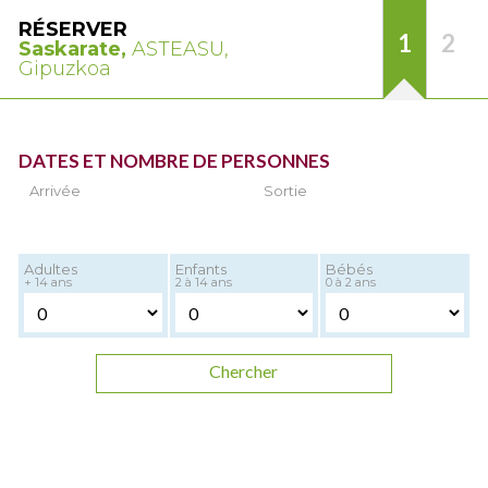
RÉSERVER
1
2
Saskarate,
ASTEASU,
Gipuzkoa
DATES ET NOMBRE DE PERSONNES
Arrivée
Sortie
Adultes
Enfants
Bébés
+ 14 ans
2 à 14 ans
0 à 2 ans
Chercher