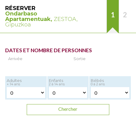
RÉSERVER
Ondarbaso
1
2
Apartamentuak,
ZESTOA,
Gipuzkoa
DATES ET NOMBRE DE PERSONNES
Arrivée
Sortie
Adultes
Enfants
Bébés
+ 14 ans
2 à 14 ans
0 à 2 ans
Chercher