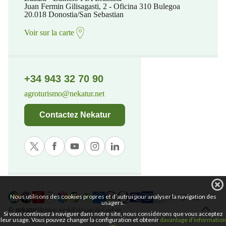
Juan Fermin Gilisagasti, 2 - Oficina 310 Bulegoa
20.018 Donostia/San Sebastian
Voir sur la carte
+34 943 32 70 90
agroturismo@nekatur.net
Contactez Nekatur
Nous utilisons des cookies propres et d’autrui pour analyser la navigation des
usagers.
© nekatur
Mention légale
Politique de Cookies
Si vous continuez à naviguer dans notre site, nous considérons que vous acceptez
leur usage. Vous pouvez changer la configuration et obtenir
davantage d’information
ici
.