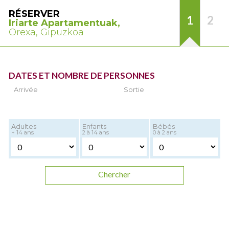
RÉSERVER
1
2
Iriarte Apartamentuak,
Orexa, Gipuzkoa
DATES ET NOMBRE DE PERSONNES
Arrivée
Sortie
Adultes
Enfants
Bébés
+ 14 ans
2 à 14 ans
0 à 2 ans
Chercher