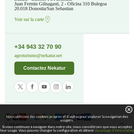
Juan Fermin Gilisagasti, 2 - Oficina 310 Bulegoa
20.018 Donostia/San Sebastian
Voir sur la carte
+34 943 32 70 90
agroturismo@nekatur.net
Contactez Nekatur
Nous utilisons des cookies propres et d’autrui pour analyser la navigation des
usagers.
© nekatur
Mention légale
Politique de Cookies
Si vous continuez à naviguer dans notre site, nous considérons que vous acceptez
leur usage. Vous pouvez changer la configuration et obtenir
davantage d’information
ici
.