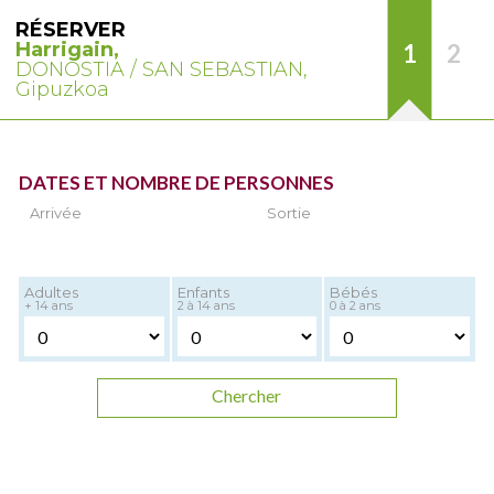
RÉSERVER
Harrigain,
1
2
DONOSTIA / SAN SEBASTIAN,
Gipuzkoa
DATES ET NOMBRE DE PERSONNES
Arrivée
Sortie
Adultes
Enfants
Bébés
+ 14 ans
2 à 14 ans
0 à 2 ans
Chercher