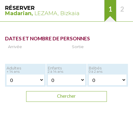
RÉSERVER
1
2
Madarian,
LEZAMA, Bizkaia
DATES ET NOMBRE DE PERSONNES
Arrivée
Sortie
Adultes
Enfants
Bébés
+ 14 ans
2 à 14 ans
0 à 2 ans
Chercher