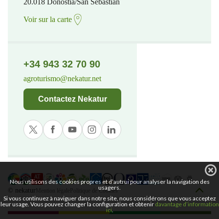
20.018 Donostia/San Sebastian
Voir sur la carte
+34 943 32 70 90
agroturismo@nekatur.net
Contactez Nekatur
Nous utilisons des cookies propres et d’autrui pour analyser la navigation des
usagers.
© nekatur
Mention légale
Politique de Cookies
Si vous continuez à naviguer dans notre site, nous considérons que vous acceptez
leur usage. Vous pouvez changer la configuration et obtenir
davantage d’information
ici
.