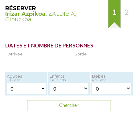
RÉSERVER
1
2
Irizar Azpikoa,
ZALDIBIA,
Gipuzkoa
DATES ET NOMBRE DE PERSONNES
Arrivée
Sortie
Adultes
Enfants
Bébés
+ 14 ans
2 à 14 ans
0 à 2 ans
Chercher