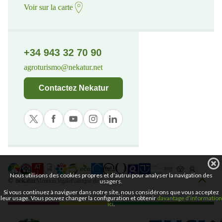
Voir sur la carte
+34 943 32 70 90
agroturismo@nekatur.net
Contactez Nekatur
Nous utilisons des cookies propres et d’autrui pour analyser la navigation des
© nekatur
usagers.
Mention légale
Politique de Cookies
Si vous continuez à naviguer dans notre site, nous considérons que vous acceptez
leur usage. Vous pouvez changer la configuration et obtenir
davantage d’information
ici
.