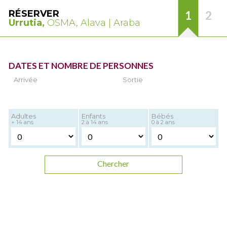
RÉSERVER
1
2
Urrutia,
OSMA, Alava | Araba
DATES ET NOMBRE DE PERSONNES
Arrivée
Sortie
Adultes
Enfants
Bébés
+ 14 ans
2 à 14 ans
0 à 2 ans
Chercher