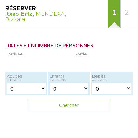
RÉSERVER
1
2
Itxas-Ertz,
MENDEXA,
Bizkaia
DATES ET NOMBRE DE PERSONNES
Arrivée
Sortie
Adultes
Enfants
Bébés
+ 14 ans
2 à 14 ans
0 à 2 ans
Chercher