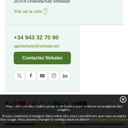
20.018 Donostia/San Sebastian
Voir sur la carte
+34 943 32 70 90
agroturismo@nekatur.net
Contactez Nekatur
Nous utilisons des cookies propres et d’autrui pour analyser la navigation des
usagers.
© nekatur
Mention légale
Politique de Cookies
Si vous continuez à naviguer dans notre site, nous considérons que vous acceptez
leur usage. Vous pouvez changer la configuration et obtenir
davantage d’information
ici
.