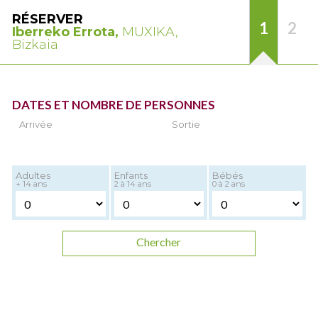
RÉSERVER
1
2
Iberreko Errota,
MUXIKA,
Bizkaia
DATES ET NOMBRE DE PERSONNES
Arrivée
Sortie
Adultes
Enfants
Bébés
+ 14 ans
2 à 14 ans
0 à 2 ans
Chercher