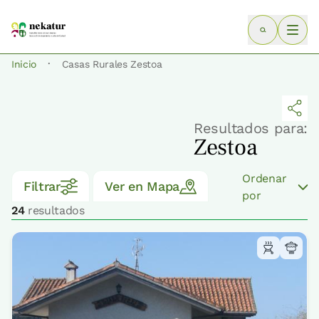
·
Inicio
Casas Rurales Zestoa
Resultados para:
Zestoa
Ordenar
Filtrar
Ver en Mapa
por
24
resultados