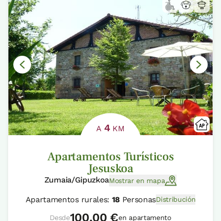
4
A
KM
Apartamentos Turísticos
Jesuskoa
Zumaia/Gipuzkoa
Mostrar en mapa
Apartamentos rurales:
18
Personas
Distribución
100,00 €
Desde
en apartamento