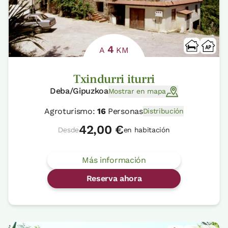
4
A
KM
Txindurri iturri
Deba/Gipuzkoa
Mostrar en mapa
Agroturismo:
16
Personas
Distribución
42,00 €
Desde
en habitación
Más información
Reserva ahora