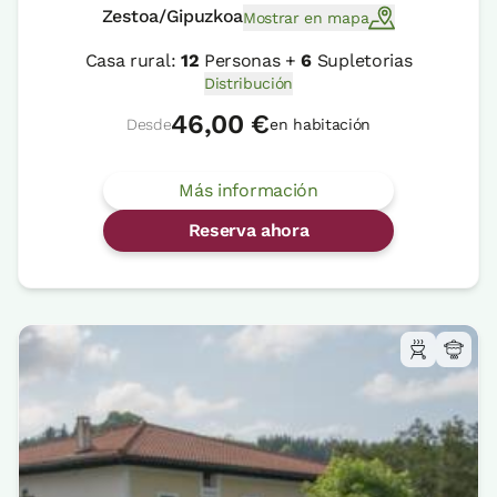
Zestoa/Gipuzkoa
Mostrar en mapa
Casa rural:
12
Personas +
6
Supletorias
Distribución
46,00 €
Desde
en habitación
Más información
Reserva ahora