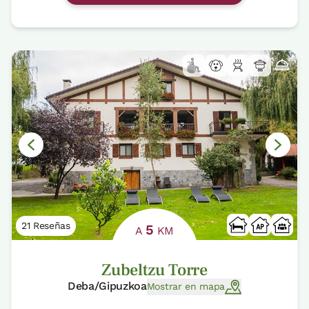
21 Reseñas
5
A
KM
Zubeltzu Torre
Deba/Gipuzkoa
Mostrar en mapa