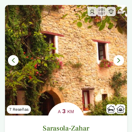
7 Reseñas
3
A
KM
Sarasola-Zahar