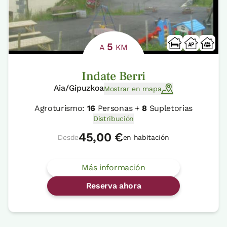
5
A
KM
Indate Berri
Aia/Gipuzkoa
Mostrar en mapa
Agroturismo:
16
Personas +
8
Supletorias
Distribución
45,00 €
Desde
en habitación
Más información
Reserva ahora