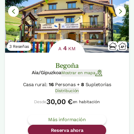
3 Reseñas
4
A
KM
Begoña
Aia/Gipuzkoa
Mostrar en mapa
Casa rural:
16
Personas +
8
Supletorias
Distribución
30,00 €
Desde
en habitación
Más información
Reserva ahora