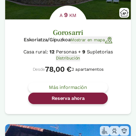
9
A
KM
Gorosarri
Eskoriatza/Gipuzkoa
Mostrar en mapa
Casa rural:
12
Personas +
9
Supletorias
Distribución
78,00 €
Desde
2 apartamentos
Más información
Reserva ahora