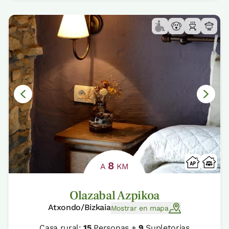
8
A
KM
Olazabal Azpikoa
Atxondo/Bizkaia
Mostrar en mapa
Casa rural:
15
Personas +
9
Supletorias