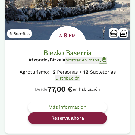
6 Reseñas
8
A
KM
Biezko Baserria
Atxondo/Bizkaia
Mostrar en mapa
Agroturismo:
12
Personas +
12
Supletorias
Distribución
77,00 €
Desde
en habitación
Más información
Reserva ahora