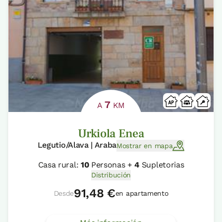
7
A
KM
Urkiola Enea
Legutio/Alava | Araba
Mostrar en mapa
Casa rural:
10
Personas +
4
Supletorias
Distribución
91,48 €
Desde
en apartamento