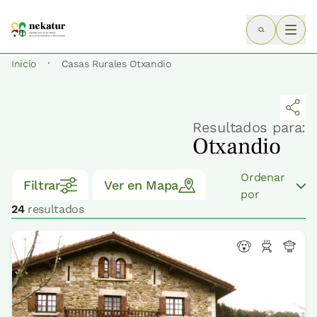
·
Inicio
Casas Rurales Otxandio
Resultados para:
Otxandio
Ordenar
Filtrar
Ver en Mapa
por
24
resultados