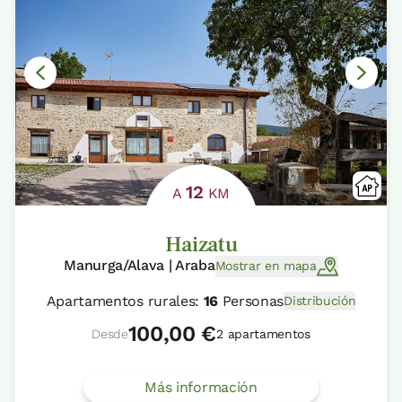
12
A
KM
Haizatu
Manurga/Alava | Araba
Mostrar en mapa
Apartamentos rurales:
16
Personas
Distribución
100,00 €
Desde
2 apartamentos
Más información