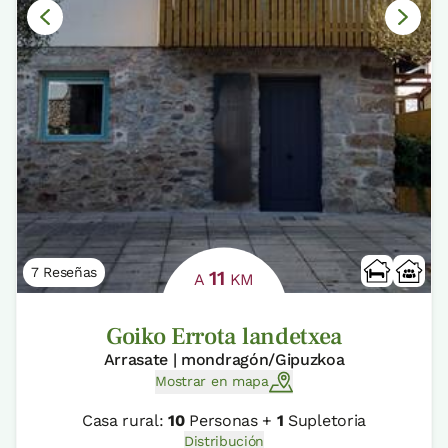
7 Reseñas
11
A
KM
Goiko Errota landetxea
Arrasate | mondragón/Gipuzkoa
Mostrar en mapa
Casa rural:
10
Personas +
1
Supletoria
Distribución