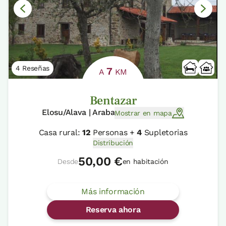
4 Reseñas
7
A
KM
Bentazar
Elosu/Alava | Araba
Mostrar en mapa
Casa rural:
12
Personas +
4
Supletorias
Distribución
50,00 €
Desde
en habitación
Más información
Reserva ahora