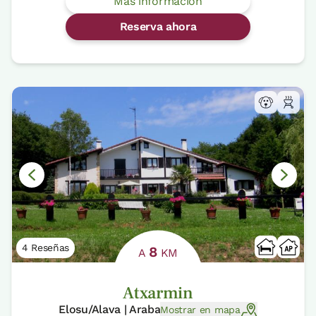
Más información
Reserva ahora
4 Reseñas
8
A
KM
Atxarmin
Elosu/Alava | Araba
Mostrar en mapa