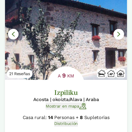
21 Reseñas
9
A
KM
Izpiliku
Acosta | okoizta/Alava | Araba
Mostrar en mapa
Casa rural:
14
Personas +
8
Supletorias
Distribución