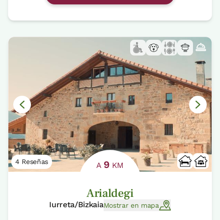
4 Reseñas
9
A
KM
Arialdegi
Iurreta/Bizkaia
Mostrar en mapa