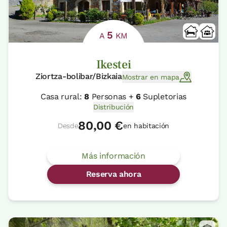
5
A
KM
Ikestei
Ziortza-bolibar/Bizkaia
Mostrar en mapa
Casa rural:
8
Personas +
6
Supletorias
Distribución
80,00 €
Desde
en habitación
Más información
Reserva ahora