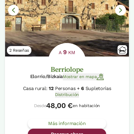
2 Reseñas
9
A
KM
Berriolope
Elorrio/Bizkaia
Mostrar en mapa
Casa rural:
12
Personas +
6
Supletorias
Distribución
48,00 €
Desde
en habitación
Más información