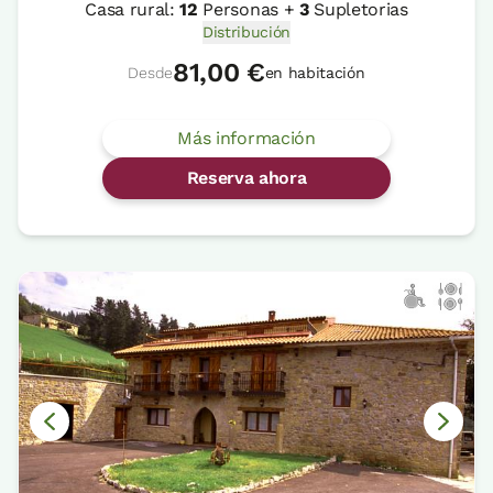
Casa rural:
12
Personas +
3
Supletorias
Distribución
81,00 €
Desde
en habitación
Más información
Reserva ahora