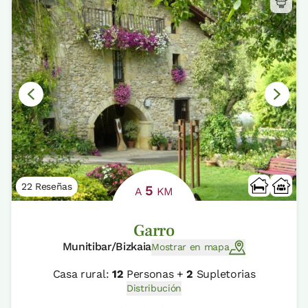
22 Reseñas
5
A
KM
Garro
Munitibar/Bizkaia
Mostrar en mapa
Casa rural:
12
Personas +
2
Supletorias
Distribución