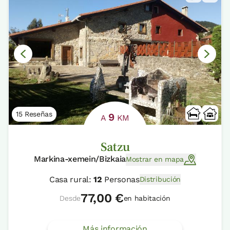
15 Reseñas
9
A
KM
Satzu
Markina-xemein/Bizkaia
Mostrar en mapa
Casa rural:
12
Personas
Distribución
77,00 €
Desde
en habitación
Más información