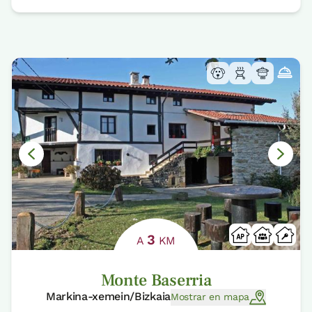
3
A
KM
Monte Baserria
Markina-xemein/Bizkaia
Mostrar en mapa