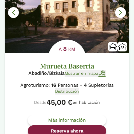
8
A
KM
Murueta Baserria
Abadiño/Bizkaia
Mostrar en mapa
Agroturismo:
16
Personas +
4
Supletorias
Distribución
45,00 €
Desde
en habitación
Más información
Reserva ahora