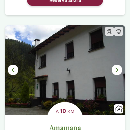
Reserva ahora
10
A
KM
Amamana