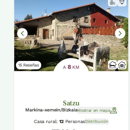
15 Reseñas
8
A
KM
Satzu
Markina-xemein/Bizkaia
Mostrar en mapa
Casa rural:
12
Personas
Distribución