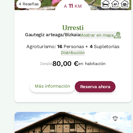
4 Reseñas
11
A
KM
Urresti
Gautegiz arteaga/Bizkaia
Mostrar en mapa
Agroturismo:
16
Personas +
4
Supletorias
Distribución
80,00 €
Desde
en habitación
Más información
Reserva ahora