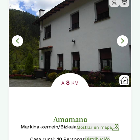
8
A
KM
Amamana
Markina-xemein/Bizkaia
Mostrar en mapa
Casa rural:
10
Personas
Distribución