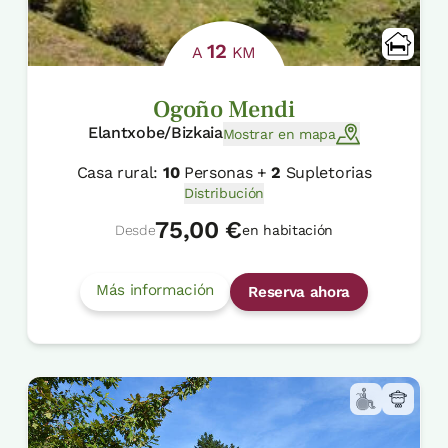
12
A
KM
Ogoño Mendi
Elantxobe/Bizkaia
Mostrar en mapa
Casa rural:
10
Personas +
2
Supletorias
Distribución
75,00 €
Desde
en habitación
Más información
Reserva ahora