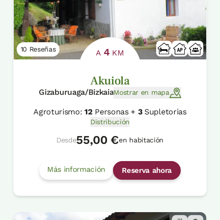
10 Reseñas
4
A
KM
Akuiola
Gizaburuaga/Bizkaia
Mostrar en mapa
Agroturismo:
12
Personas +
3
Supletorias
Distribución
55,00 €
Desde
en habitación
Más información
Reserva ahora