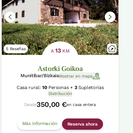
5 Reseñas
13
A
KM
Astorki Goikoa
Munitibar/Bizkaia
Mostrar en mapa
Casa rural:
10
Personas +
3
Supletorias
Distribución
350,00 €
Desde
en casa entera
Más información
Reserva ahora