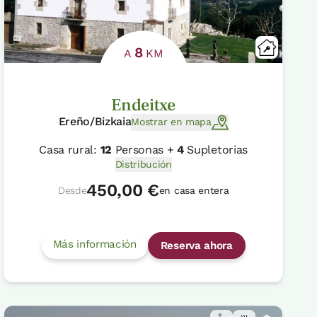
8
A
KM
Endeitxe
Ereño/Bizkaia
Mostrar en mapa
Casa rural:
12
Personas +
4
Supletorias
Distribución
450,00 €
Desde
en casa entera
Más información
Reserva ahora