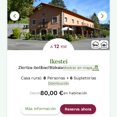
12
A
KM
Ikestei
Ziortza-bolibar/Bizkaia
Mostrar en mapa
Casa rural:
8
Personas +
6
Supletorias
Distribución
80,00 €
Desde
en habitación
Más información
Reserva ahora