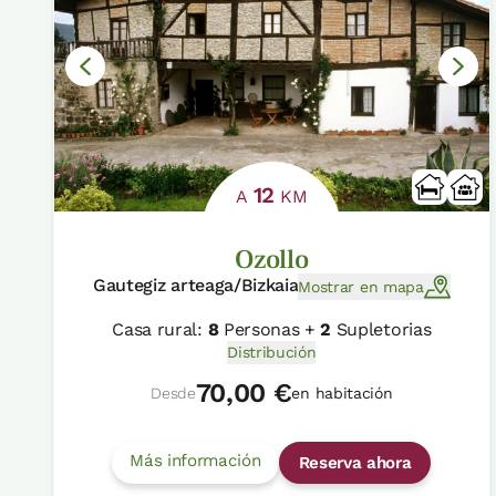
12
A
KM
Ozollo
Gautegiz arteaga/Bizkaia
Mostrar en mapa
Casa rural:
8
Personas +
2
Supletorias
Distribución
70,00 €
Desde
en habitación
Más información
Reserva ahora