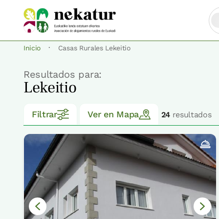
·
Inicio
Casas Rurales Lekeitio
Resultados para:
Lekeitio
Filtrar
Ver en Mapa
24
resultados