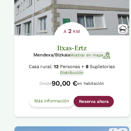
2
A
KM
Itxas-Ertz
Mendexa/Bizkaia
Mostrar en mapa
Casa rural:
12
Personas +
8
Supletorias
Distribución
90,00 €
Desde
en habitación
Más información
Reserva ahora