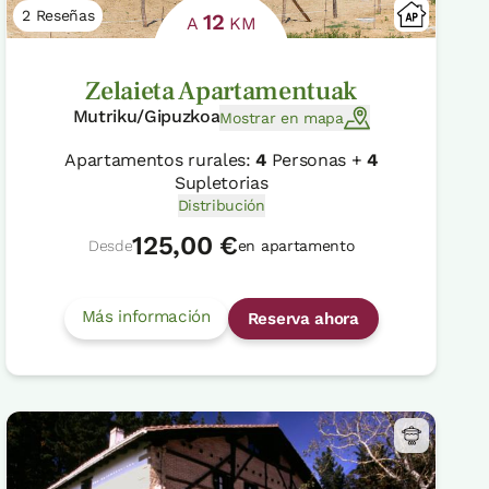
2 Reseñas
12
A
KM
Zelaieta Apartamentuak
Mutriku/Gipuzkoa
Mostrar en mapa
Apartamentos rurales:
4
Personas +
4
Supletorias
Distribución
125,00 €
Desde
en apartamento
Más información
Reserva ahora