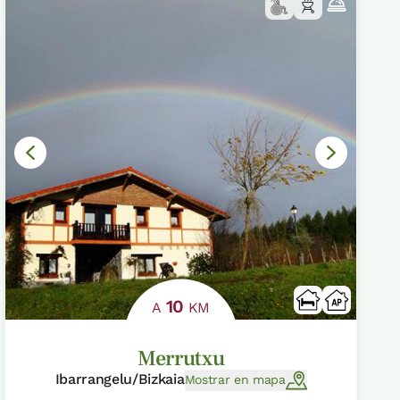
10
A
KM
Merrutxu
Ibarrangelu/Bizkaia
Mostrar en mapa