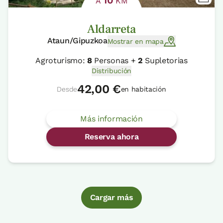
10
A
KM
Aldarreta
Ataun/Gipuzkoa
Mostrar en mapa
Agroturismo:
8
Personas +
2
Supletorias
Distribución
42,00 €
Desde
en habitación
Más información
Reserva ahora
Cargar más