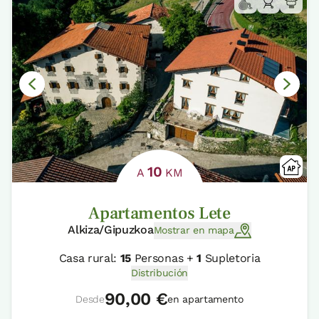
10
A
KM
Apartamentos Lete
Alkiza/Gipuzkoa
Mostrar en mapa
Casa rural:
15
Personas +
1
Supletoria
Distribución
90,00 €
Desde
en apartamento