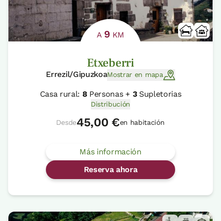
9
A
KM
Etxeberri
Errezil/Gipuzkoa
Mostrar en mapa
Casa rural:
8
Personas +
3
Supletorias
Distribución
45,00 €
Desde
en habitación
Más información
Reserva ahora