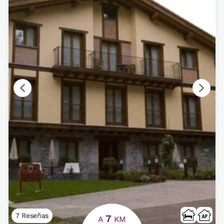
7 Reseñas
7
A
KM