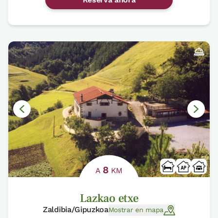
8
A
KM
Lazkao etxe
Zaldibia/Gipuzkoa
Mostrar en mapa