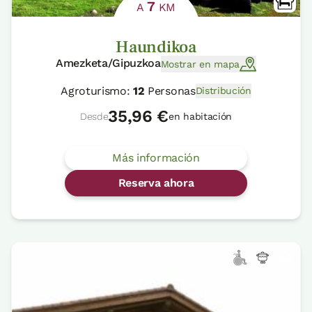
7
A
KM
Haundikoa
Amezketa/Gipuzkoa
Mostrar en mapa
Agroturismo:
12
Personas
Distribución
35,96 €
Desde
en habitación
Más información
Reserva ahora