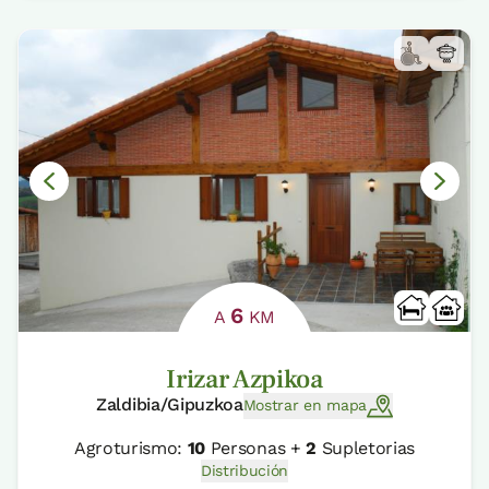
6
A
KM
Irizar Azpikoa
Zaldibia/Gipuzkoa
Mostrar en mapa
Agroturismo:
10
Personas +
2
Supletorias
Distribución