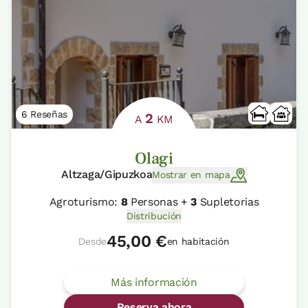
6 Reseñas
2
A
KM
Olagi
Altzaga/Gipuzkoa
Mostrar en mapa
Agroturismo:
8
Personas +
3
Supletorias
Distribución
45,00 €
Desde
en habitación
Más información
Reserva ahora