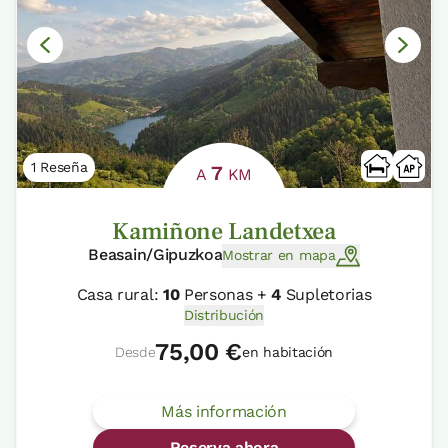
1 Reseña
7
A
KM
Kamiñone Landetxea
Beasain/Gipuzkoa
Mostrar en mapa
Casa rural:
10
Personas +
4
Supletorias
Distribución
75,00 €
Desde
en habitación
Más información
Reserva ahora