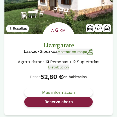
18 Reseñas
6
A
KM
Lizargarate
Lazkao/Gipuzkoa
Mostrar en mapa
Agroturismo:
13
Personas +
2
Supletorias
Distribución
52,80 €
Desde
en habitación
Más información
Reserva ahora