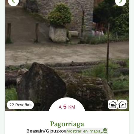
22 Reseñas
5
A
KM
Pagorriaga
Beasain/Gipuzkoa
Mostrar en mapa