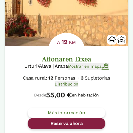
19
A
KM
Aitonaren Etxea
Urturi/Alava | Araba
Mostrar en mapa
Casa rural:
12
Personas +
3
Supletorias
Distribución
55,00 €
Desde
en habitación
Más información
Reserva ahora