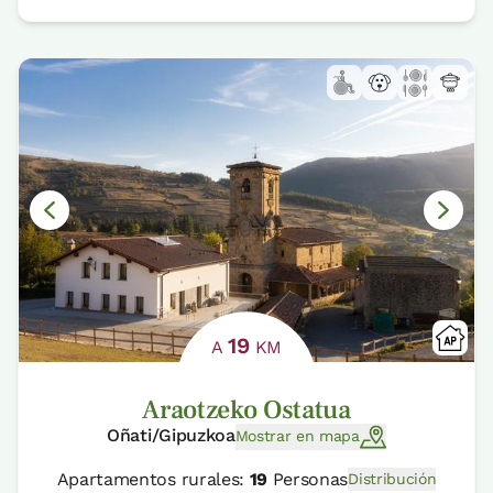
19
A
KM
Araotzeko Ostatua
Oñati/Gipuzkoa
Mostrar en mapa
Apartamentos rurales:
19
Personas
Distribución