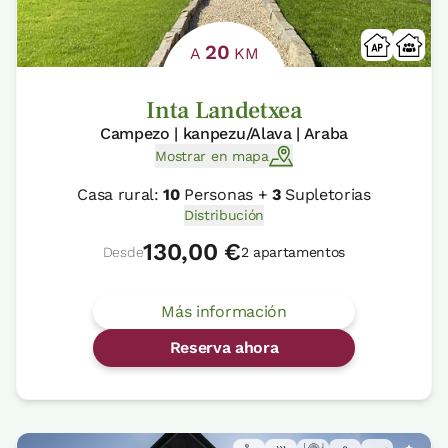
20
A
KM
Inta Landetxea
Campezo | kanpezu/Alava | Araba
Mostrar en mapa
Casa rural:
10
Personas +
3
Supletorias
Distribución
130,00 €
Desde
2 apartamentos
Más información
Reserva ahora