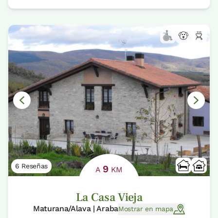
6 Reseñas
9
A
KM
La Casa Vieja
Maturana/Alava | Araba
Mostrar en mapa