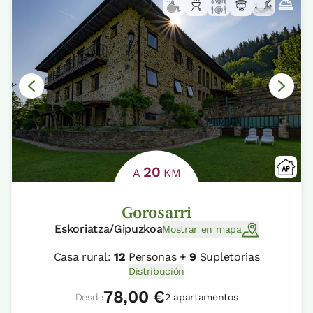
20
A
KM
Gorosarri
Eskoriatza/Gipuzkoa
Mostrar en mapa
Casa rural:
12
Personas +
9
Supletorias
Distribución
78,00 €
Desde
2 apartamentos