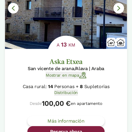
13
A
KM
Aska Etxea
San vicente de arana/Alava | Araba
Mostrar en mapa
Casa rural:
14
Personas +
8
Supletorias
Distribución
100,00 €
Desde
en apartamento
Más información
Reserva ahora