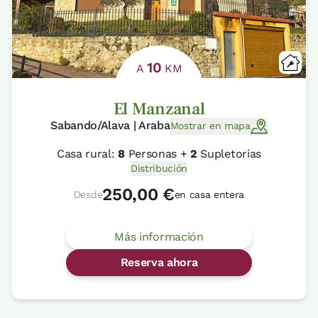
10
A
KM
El Manzanal
Sabando/Alava | Araba
Mostrar en mapa
Casa rural:
8
Personas +
2
Supletorias
Distribución
250,00 €
Desde
en casa entera
Más información
Reserva ahora