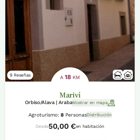
9 Reseñas
18
A
KM
Mariví
Orbiso/Alava | Araba
Mostrar en mapa
Agroturismo:
8
Personas
Distribución
50,00 €
Desde
en habitación