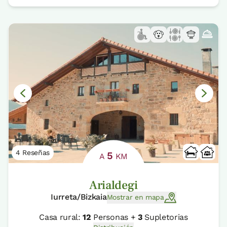
4 Reseñas
5
A
KM
Arialdegi
Iurreta/Bizkaia
Mostrar en mapa
Casa rural:
12
Personas +
3
Supletorias