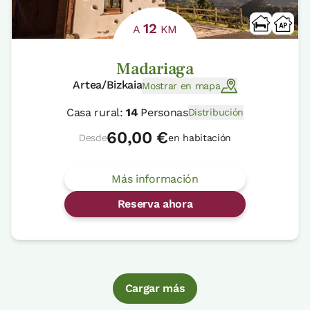
12
A
KM
Madariaga
Artea/Bizkaia
Mostrar en mapa
Casa rural:
14
Personas
Distribución
60,00 €
Desde
en habitación
Más información
Reserva ahora
Cargar más