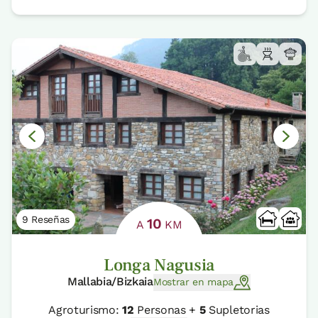
9 Reseñas
10
A
KM
Longa Nagusia
Mallabia/Bizkaia
Mostrar en mapa
Agroturismo:
12
Personas +
5
Supletorias