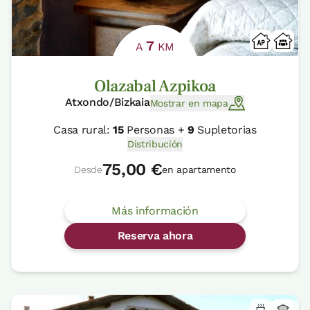
7
A
KM
Olazabal Azpikoa
Atxondo/Bizkaia
Mostrar en mapa
Casa rural:
15
Personas +
9
Supletorias
Distribución
75,00 €
Desde
en apartamento
Más información
Reserva ahora