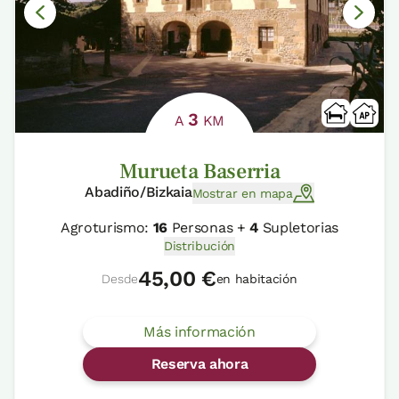
3
A
KM
Murueta Baserria
Abadiño/Bizkaia
Mostrar en mapa
Agroturismo:
16
Personas +
4
Supletorias
Distribución
45,00 €
Desde
en habitación
Más información
Reserva ahora