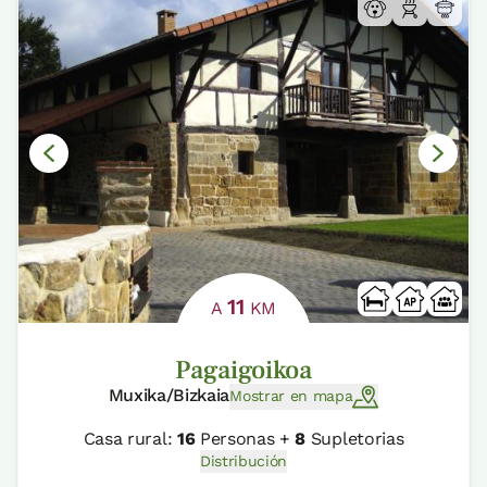
11
A
KM
Pagaigoikoa
Muxika/Bizkaia
Mostrar en mapa
Casa rural:
16
Personas +
8
Supletorias
Distribución