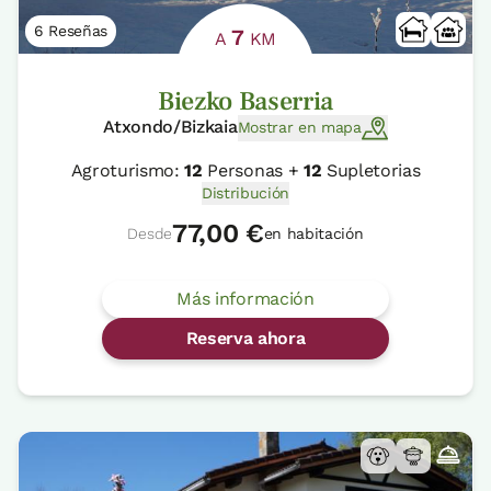
6 Reseñas
7
A
KM
Biezko Baserria
Atxondo/Bizkaia
Mostrar en mapa
Agroturismo:
12
Personas +
12
Supletorias
Distribución
77,00 €
Desde
en habitación
Más información
Reserva ahora