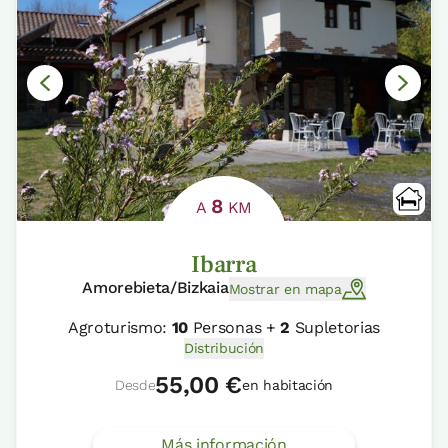
8
A
KM
Ibarra
Amorebieta/Bizkaia
Mostrar en mapa
Agroturismo:
10
Personas +
2
Supletorias
Distribución
55,00 €
Desde
en habitación
Más información