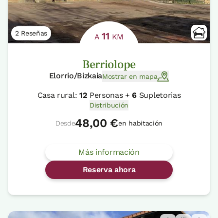
2 Reseñas
11
A
KM
Berriolope
Elorrio/Bizkaia
Mostrar en mapa
Casa rural:
12
Personas +
6
Supletorias
Distribución
48,00 €
Desde
en habitación
Más información
Reserva ahora