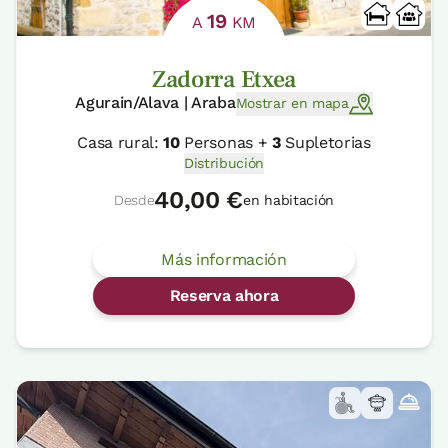
19
A
KM
Zadorra Etxea
Agurain/Alava | Araba
Mostrar en mapa
Casa rural:
10
Personas +
3
Supletorias
Distribución
40,00 €
Desde
en habitación
Más información
Reserva ahora