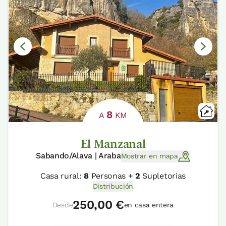
8
A
KM
El Manzanal
Sabando/Alava | Araba
Mostrar en mapa
Casa rural:
8
Personas +
2
Supletorias
Distribución
250,00 €
Desde
en casa entera