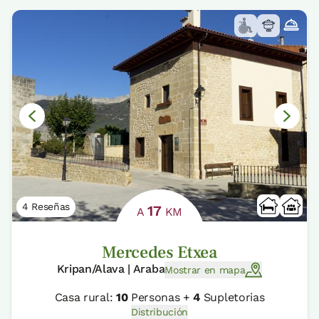
4 Reseñas
17
A
KM
Mercedes Etxea
Kripan/Alava | Araba
Mostrar en mapa
Casa rural:
10
Personas +
4
Supletorias
Distribución