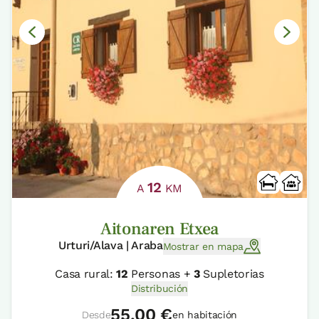
12
A
KM
Aitonaren Etxea
Urturi/Alava | Araba
Mostrar en mapa
Casa rural:
12
Personas +
3
Supletorias
Distribución
55,00 €
Desde
en habitación