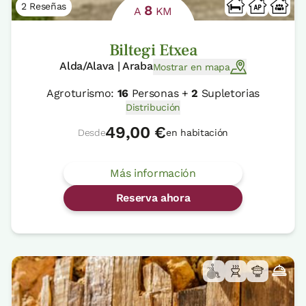
2 Reseñas
8
A
KM
Biltegi Etxea
Alda/Alava | Araba
Mostrar en mapa
Agroturismo:
16
Personas +
2
Supletorias
Distribución
49,00 €
Desde
en habitación
Más información
Reserva ahora