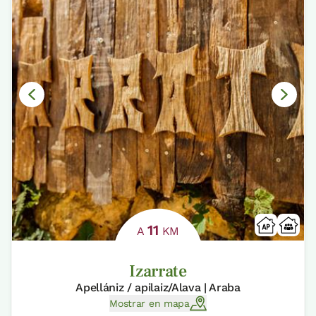
11
A
KM
Izarrate
Apellániz / apilaiz/Alava | Araba
Mostrar en mapa