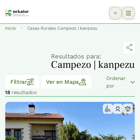
·
Inicio
Casas Rurales Campezo | kanpezu
Resultados para:
Campezo | kanpezu
Ordenar
Filtrar
Ver en Mapa
por
18
resultados