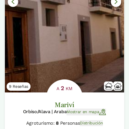
9 Reseñas
2
A
KM
Mariví
Orbiso/Alava | Araba
Mostrar en mapa
Agroturismo:
8
Personas
Distribución