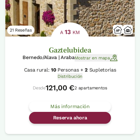
21 Reseñas
13
A
KM
Gaztelubidea
Bernedo/Alava | Araba
Mostrar en mapa
Casa rural:
10
Personas +
2
Supletorias
Distribución
121,00 €
Desde
2 apartamentos
Más información
Reserva ahora