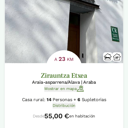
23
A
KM
Zirauntza Etxea
Araia-asparrena/Alava | Araba
Mostrar en mapa
Casa rural:
14
Personas +
6
Supletorias
Distribución
55,00 €
Desde
en habitación