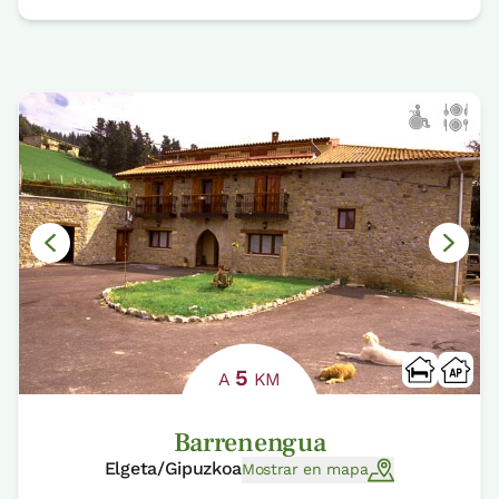
5
A
KM
Barrenengua
Elgeta/Gipuzkoa
Mostrar en mapa