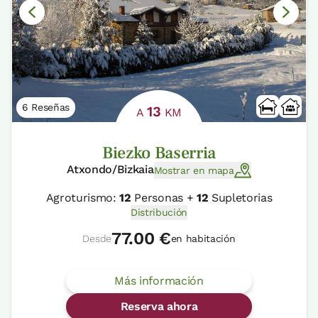
6 Reseñas
13
A
KM
Biezko Baserria
Atxondo/Bizkaia
Mostrar en mapa
Agroturismo:
12
Personas +
12
Supletorias
Distribución
77.00 €
Desde
en habitación
Más información
Reserva ahora