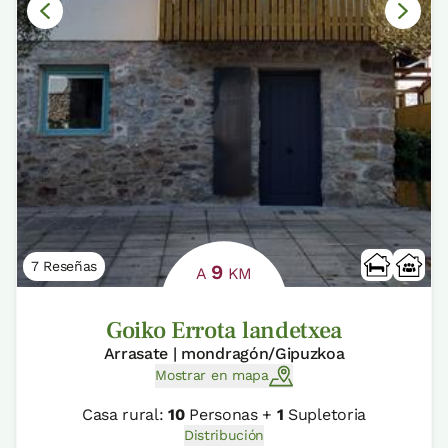
7 Reseñas
9
A
KM
Goiko Errota landetxea
Arrasate | mondragón/Gipuzkoa
Mostrar en mapa
Casa rural:
10
Personas +
1
Supletoria
Distribución