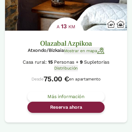
13
A
KM
Olazabal Azpikoa
Atxondo/Bizkaia
Mostrar en mapa
Casa rural:
15
Personas +
9
Supletorias
Distribución
75.00 €
Desde
en apartamento
Más información
Reserva ahora