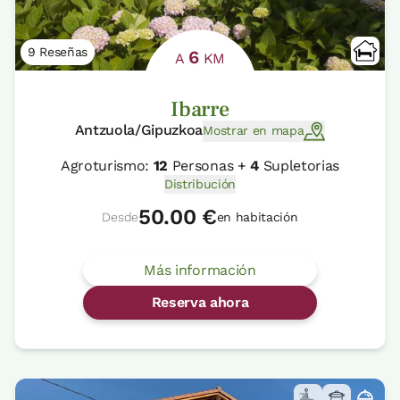
9 Reseñas
6
A
KM
Ibarre
Antzuola/Gipuzkoa
Mostrar en mapa
Agroturismo:
12
Personas +
4
Supletorias
Distribución
50.00 €
Desde
en habitación
Más información
Reserva ahora