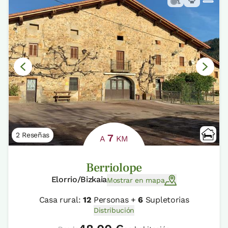
2 Reseñas
7
A
KM
Berriolope
Elorrio/Bizkaia
Mostrar en mapa
Casa rural:
12
Personas +
6
Supletorias
Distribución