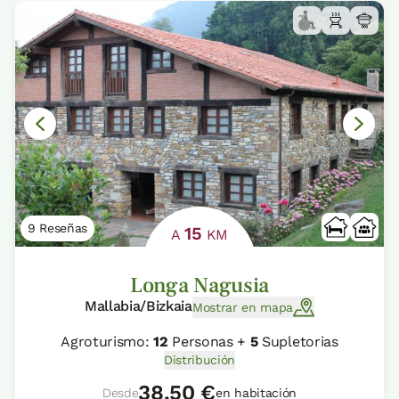
9 Reseñas
15
A
KM
Longa Nagusia
Mallabia/Bizkaia
Mostrar en mapa
Agroturismo:
12
Personas +
5
Supletorias
Distribución
38.50 €
Desde
en habitación