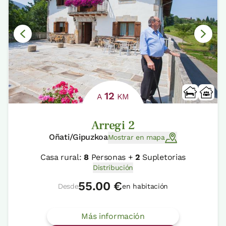
12
A
KM
Arregi 2
Oñati/Gipuzkoa
Mostrar en mapa
Casa rural:
8
Personas +
2
Supletorias
Distribución
55.00 €
Desde
en habitación
Más información