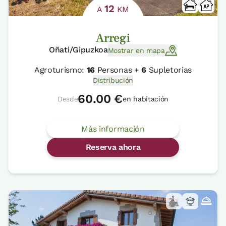
12
A
KM
Arregi
Oñati/Gipuzkoa
Mostrar en mapa
Agroturismo:
16
Personas +
6
Supletorias
Distribución
60.00 €
Desde
en habitación
Más información
Reserva ahora