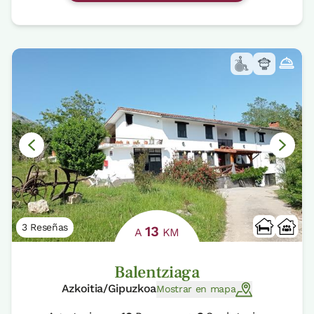
3 Reseñas
13
A
KM
Balentziaga
Azkoitia/Gipuzkoa
Mostrar en mapa