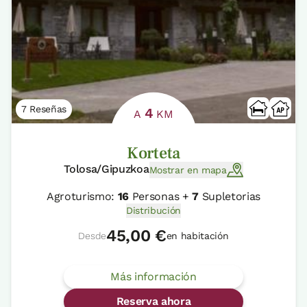
7 Reseñas
4
A
KM
Korteta
Tolosa/Gipuzkoa
Mostrar en mapa
Agroturismo:
16
Personas +
7
Supletorias
Distribución
45,00 €
Desde
en habitación
Más información
Reserva ahora