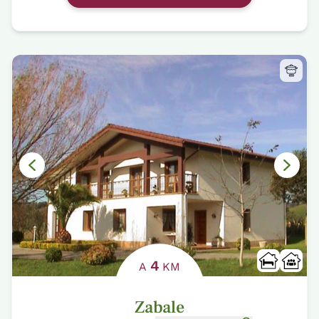
4
A
KM
Zabale