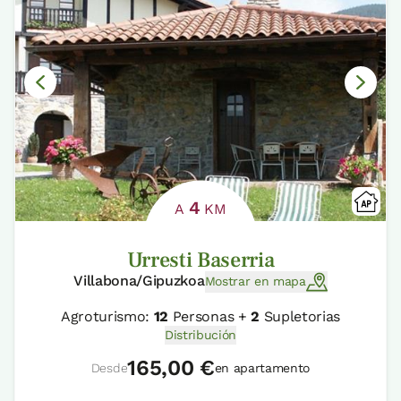
4
A
KM
Urresti Baserria
Villabona/Gipuzkoa
Mostrar en mapa
Agroturismo:
12
Personas +
2
Supletorias
Distribución
165,00 €
Desde
en apartamento