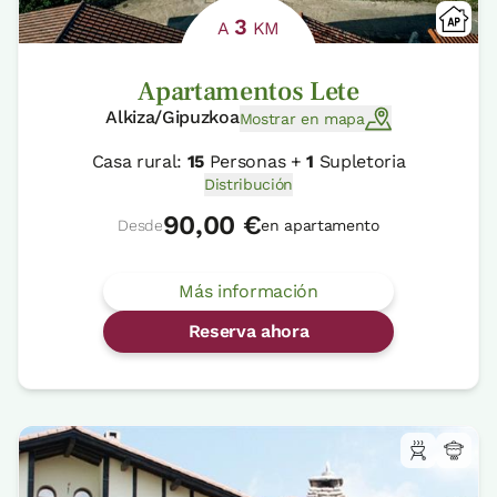
3
A
KM
Apartamentos Lete
Alkiza/Gipuzkoa
Mostrar en mapa
Casa rural:
15
Personas +
1
Supletoria
Distribución
90,00 €
Desde
en apartamento
Más información
Reserva ahora