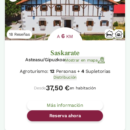
18 Reseñas
6
A
KM
Saskarate
Asteasu/Gipuzkoa
Mostrar en mapa
Agroturismo:
12
Personas +
4
Supletorias
Distribución
37,50 €
Desde
en habitación
Más información
Reserva ahora