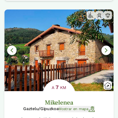
7
A
KM
Mikelenea
Gaztelu/Gipuzkoa
Mostrar en mapa