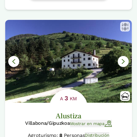
3
A
KM
Alustiza
Villabona/Gipuzkoa
Mostrar en mapa
Agroturismo:
8
Personas
Distribución