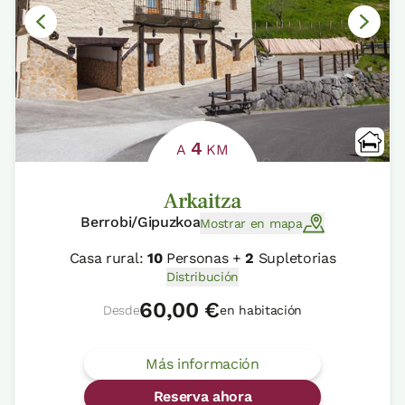
4
A
KM
Arkaitza
Berrobi/Gipuzkoa
Mostrar en mapa
Casa rural:
10
Personas +
2
Supletorias
Distribución
60,00 €
Desde
en habitación
Más información
Reserva ahora