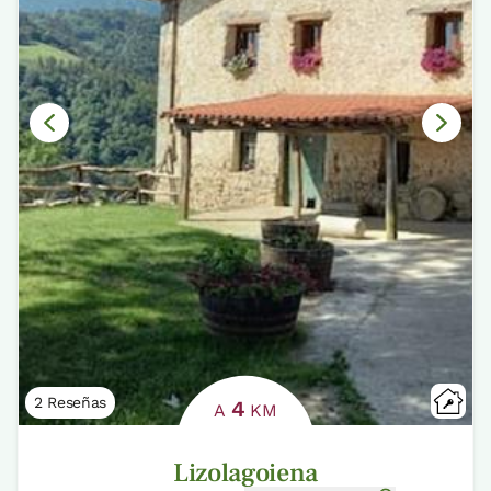
2 Reseñas
4
A
KM
Lizolagoiena