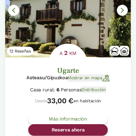
12 Reseñas
2
A
KM
Ugarte
Asteasu/Gipuzkoa
Mostrar en mapa
Casa rural:
6
Personas
Distribución
33,00 €
Desde
en habitación
Más información
Reserva ahora