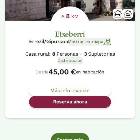
8
A
KM
Etxeberri
Errezil/Gipuzkoa
Mostrar en mapa
Casa rural:
8
Personas +
3
Supletorias
Distribución
45,00 €
Desde
en habitación
Más información
Reserva ahora
Cargar más