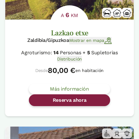
6
A
KM
Lazkao etxe
Zaldibia/Gipuzkoa
Mostrar en mapa
Agroturismo:
14
Personas +
5
Supletorias
Distribución
80,00 €
Desde
en habitación
Más información
Reserva ahora