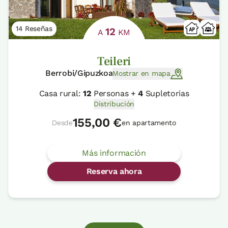
14 Reseñas
12
A
KM
Teileri
Berrobi/Gipuzkoa
Mostrar en mapa
Casa rural:
12
Personas +
4
Supletorias
Distribución
155,00 €
Desde
en apartamento
Más información
Reserva ahora