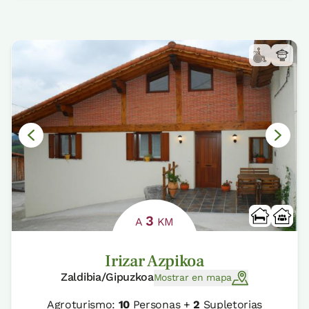
3
A
KM
Irizar Azpikoa
Zaldibia/Gipuzkoa
Mostrar en mapa
Agroturismo:
10
Personas +
2
Supletorias