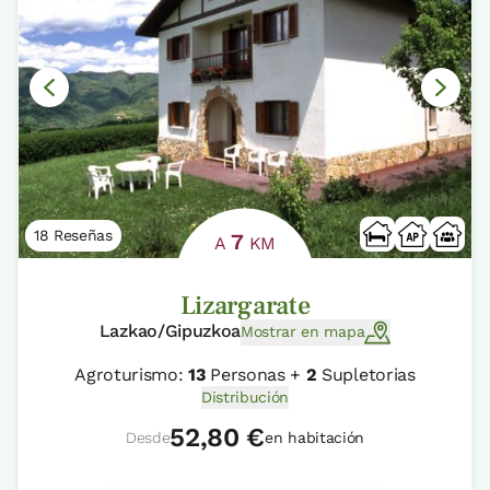
18 Reseñas
7
A
KM
Lizargarate
Lazkao/Gipuzkoa
Mostrar en mapa
Agroturismo:
13
Personas +
2
Supletorias
Distribución
52,80 €
Desde
en habitación