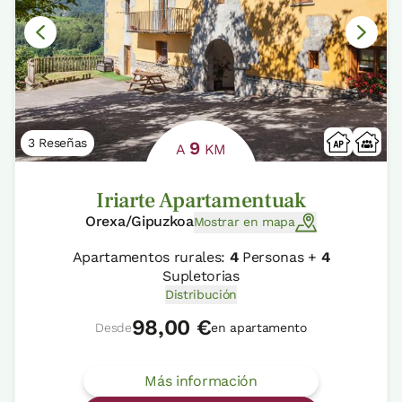
3 Reseñas
9
A
KM
Iriarte Apartamentuak
Orexa/Gipuzkoa
Mostrar en mapa
Apartamentos rurales:
4
Personas +
4
Supletorias
Distribución
98,00 €
Desde
en apartamento
Más información