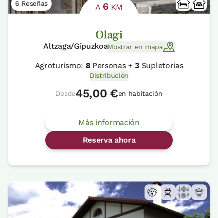
6 Reseñas
6
A
KM
Olagi
Altzaga/Gipuzkoa
Mostrar en mapa
Agroturismo:
8
Personas +
3
Supletorias
Distribución
45,00 €
Desde
en habitación
Más información
Reserva ahora