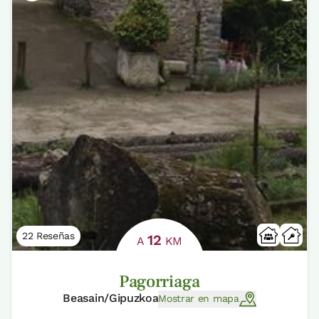
22 Reseñas
12
A
KM
Pagorriaga
Beasain/Gipuzkoa
Mostrar en mapa