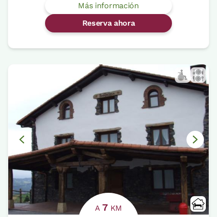
Más información
Reserva ahora
7
A
KM