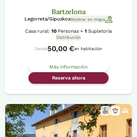
Bartzelona
Legorreta/Gipuzkoa
Mostrar en mapa
Casa rural:
10
Personas +
1
Supletoria
Distribución
50,00 €
Desde
en habitación
Más información
Reserva ahora