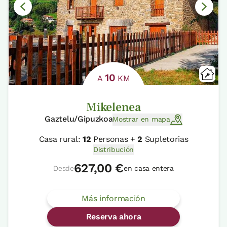
10
A
KM
Mikelenea
Gaztelu/Gipuzkoa
Mostrar en mapa
Casa rural:
12
Personas +
2
Supletorias
Distribución
627,00 €
Desde
en casa entera
Más información
Reserva ahora