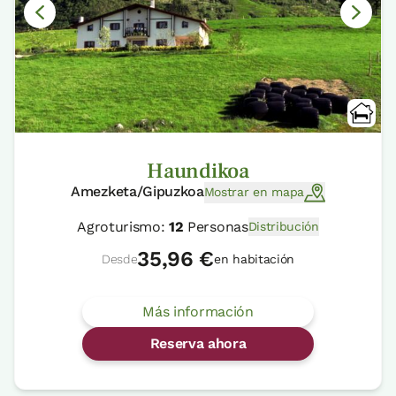
Haundikoa
Amezketa/Gipuzkoa
Mostrar en mapa
Agroturismo:
12
Personas
Distribución
35,96 €
Desde
en habitación
Más información
Reserva ahora