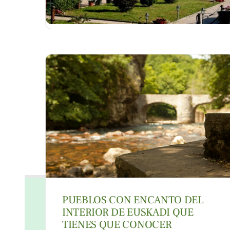
PUEBLOS CON ENCANTO DEL
Suscríbete al Newsletter
INTERIOR DE EUSKADI QUE
Tu alojamiento en Nekatur
TIENES QUE CONOCER
Buenas Prácticas