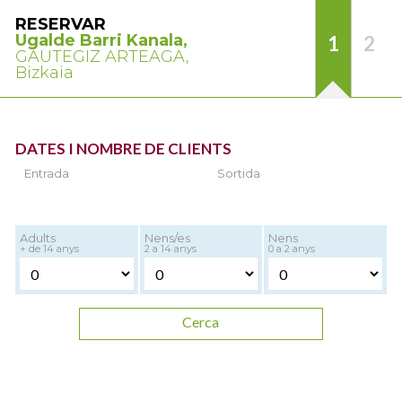
RESERVAR
Ugalde Barri Kanala,
1
2
GAUTEGIZ ARTEAGA,
Bizkaia
DATES I NOMBRE DE CLIENTS
Entrada
Sortida
Adults
Nens/es
Nens
+ de 14 anys
2 a 14 anys
0 a 2 anys
Cerca