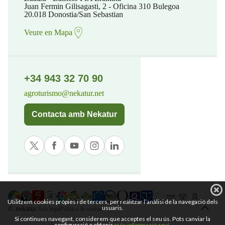
Juan Fermin Gilisagasti, 2 - Oficina 310 Bulegoa
20.018 Donostia/San Sebastian
Veure en Mapa
+34 943 32 70 90
agroturismo@nekatur.net
Contacta amb Nekatur
Utilitzem cookies pròpies i de tercers, per realitzar l’anàlisi de la navegació dels
usuaris.
© nekatur
Avís legal
Política de cookies
Si continues navegant, considerem que acceptes el seu ús. Pots canviar la
configuració o obtenir
més informació aquí
.