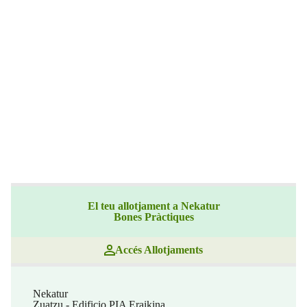
El teu allotjament a Nekatur
Bones Pràctiques
Accés Allotjaments
Nekatur
Zuatzu - Edificio PIA Eraikina