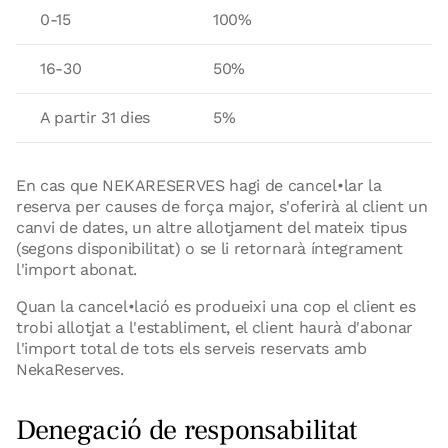
0-15
100%
16-30
50%
A partir 31 dies
5%
En cas que NEKARESERVES hagi de cancel•lar la
reserva per causes de força major, s'oferirà al client un
canvi de dates, un altre allotjament del mateix tipus
(segons disponibilitat) o se li retornarà íntegrament
l'import abonat.
Quan la cancel•lació es produeixi una cop el client es
trobi allotjat a l'establiment, el client haurà d'abonar
l'import total de tots els serveis reservats amb
NekaReserves.
Denegació de responsabilitat