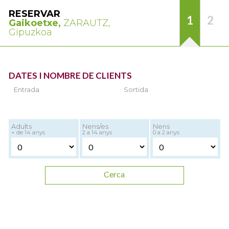
RESERVAR
1
2
Gaikoetxe,
ZARAUTZ,
Gipuzkoa
DATES I NOMBRE DE CLIENTS
Entrada
Sortida
Adults
Nens/es
Nens
+ de 14 anys
2 a 14 anys
0 a 2 anys
Cerca