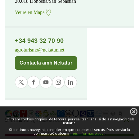
20.018 Donostia/San Sebastian
Veure en Mapa
+34 943 32 70 90
agroturismo@nekatur.net
Contacta amb Nekatur
Utilitzem cookies pròpies i de tercers, per realitzar l’anàlisi de la navegació dels
© nekatur
Avís legal
Política de cookies
usuaris.
Si continues navegant, considerem que acceptes el seu ús. Pots canviar la
configuració o obtenir
més informació aquí
.