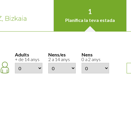
1
 Bizkaia
Planifica la teva estada
Adults
Nens/es
Nens
+ de 14 anys
2 a 14 anys
0 a 2 anys