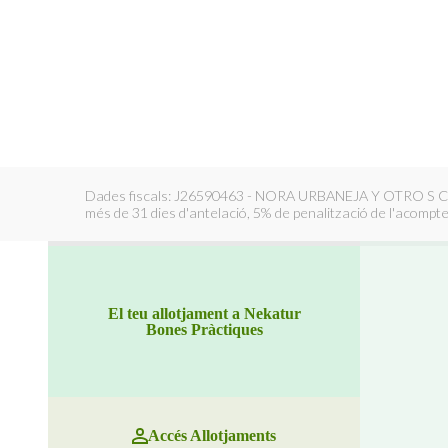
Dades fiscals: J26590463 - NORA URBANEJA Y OTRO S C - K
més de 31 dies d'antelació, 5% de penalització de l'acompte 
El teu allotjament a Nekatur
Bones Pràctiques
Accés Allotjaments