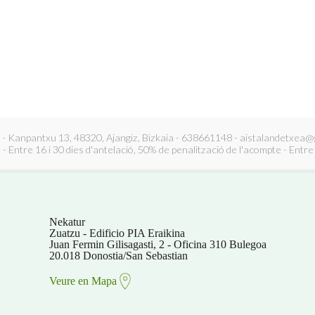
anpantxu 13, 48320, Ajangiz, Bizkaia - 638661148 - aistalandetxea@gma
- Entre 16 i 30 dies d'antelació, 50% de penalització de l'acompte - Entre 
Nekatur
Zuatzu - Edificio PIA Eraikina
Juan Fermin Gilisagasti, 2 - Oficina 310 Bulegoa
20.018 Donostia/San Sebastian
Veure en Mapa