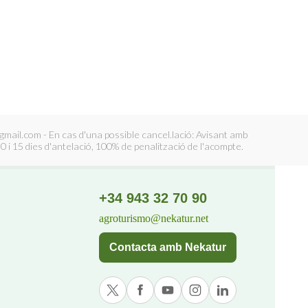
il.com - En cas d'una possible cancel.lació: Avisant amb
0 i 15 dies d'antelació, 100% de penalització de l'acompte.
+34 943 32 70 90
agroturismo@nekatur.net
Contacta amb Nekatur