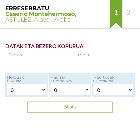
ERRESERBATU
1
2
Caserío Montehermoso,
ASTULEZ, Alava | Araba
DATAK ETA BEZERO KOPURUA
Sarrera
Irteera
Helduak
Haurrak
Haurtxoak
> 14 urte
2 urtetik 14ra
0 urtetik 2ra
Bilatu