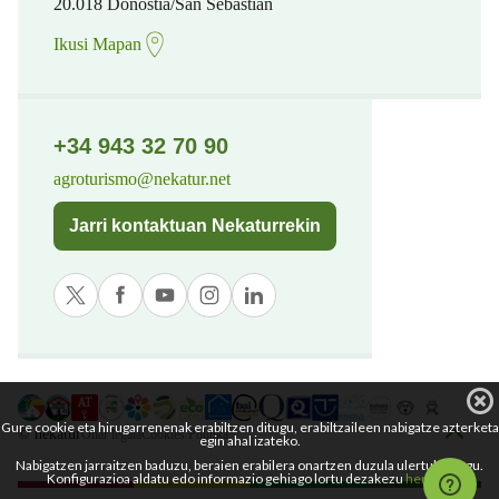
20.018 Donostia/San Sebastian
Ikusi Mapan
+34 943 32 70 90
agroturismo@nekatur.net
Jarri kontaktuan Nekaturrekin
Gure cookie eta hirugarrenenak erabiltzen ditugu, erabiltzaileen nabigatze azterketa
© nekatur
Ohar legala
Cookies Politika
egin ahal izateko.
Nabigatzen jarraitzen baduzu, beraien erabilera onartzen duzula ulertuko dugu.
Konfigurazioa aldatu edo informazio gehiago lortu dezakezu
hemen
.