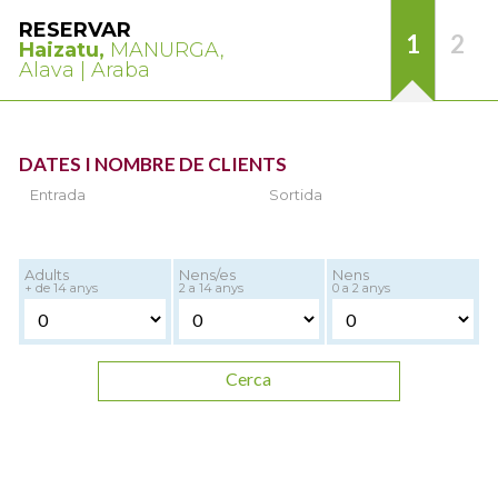
RESERVAR
1
2
Haizatu,
MANURGA,
Alava | Araba
DATES I NOMBRE DE CLIENTS
Entrada
Sortida
Adults
Nens/es
Nens
+ de 14 anys
2 a 14 anys
0 a 2 anys
Cerca