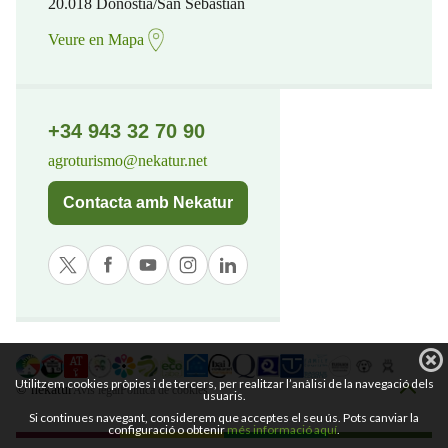
20.018 Donostia/San Sebastian
Veure en Mapa
+34 943 32 70 90
agroturismo@nekatur.net
Contacta amb Nekatur
Utilitzem cookies pròpies i de tercers, per realitzar l’anàlisi de la navegació dels
© nekatur
Avís legal
Política de cookies
usuaris.
Si continues navegant, considerem que acceptes el seu ús. Pots canviar la
configuració o obtenir
més informació aquí
.